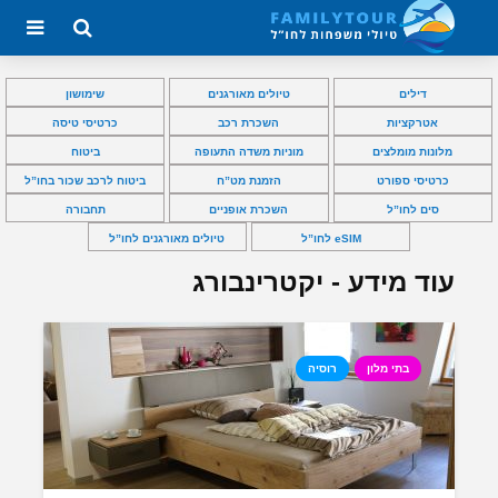
דילים
טיולים מאורגנים
שימושון
אטרקציות
השכרת רכב
כרטיסי טיסה
מלונות מומלצים
מוניות משדה התעופה
ביטוח
כרטיסי ספורט
הזמנת מט”ח
ביטוח לרכב שכור בחו”ל
סים לחו”ל
השכרת אופניים
תחבורה
eSIM לחו”ל
טיולים מאורגנים לחו”ל
עוד מידע - יקטרינבורג
בתי מלון
רוסיה