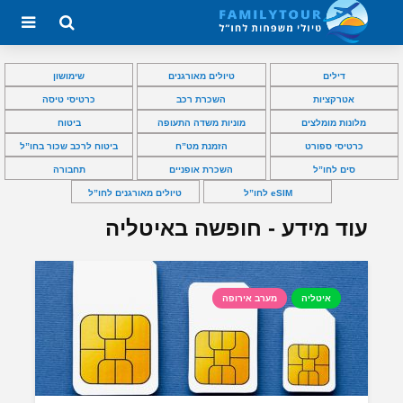
דילים
טיולים מאורגנים
שימושון
אטרקציות
השכרת רכב
כרטיסי טיסה
מלונות מומלצים
מוניות משדה התעופה
ביטוח
כרטיסי ספורט
הזמנת מט”ח
ביטוח לרכב שכור בחו”ל
סים לחו”ל
השכרת אופניים
תחבורה
eSIM לחו”ל
טיולים מאורגנים לחו”ל
עוד מידע - חופשה באיטליה
איטליה
מערב אירופה