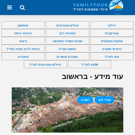
דילים
טיולים מאורגנים
שימושון
אטרקציות
השכרת רכב
כרטיסי טיסה
מלונות מומלצים
מוניות משדה התעופה
ביטוח
כרטיסי ספורט
הזמנת מט”ח
ביטוח לרכב שכור בחו”ל
סים לחו”ל
השכרת אופניים
תחבורה
eSIM לחו”ל
טיולים מאורגנים לחו”ל
עוד מידע - בראשוב
אתרי סקי
רומניה