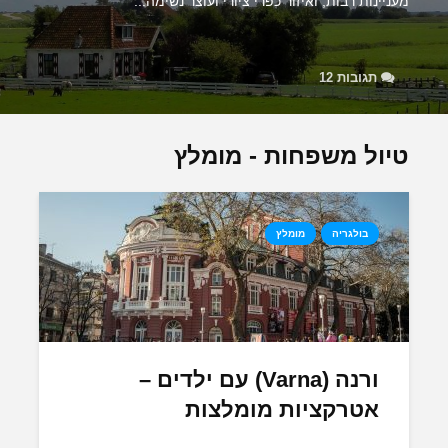
מעניינות רבות, ואיזור כפרי ציורי ועוצר נשימה...
תגובות 12
טיול משפחות - מומלץ
בולגריה
מומלץ
ורנה (Varna) עם ילדים –
אטרקציות מומלצות