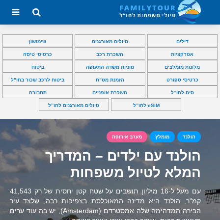
דילים
טיולים מאורגנים
שימושון
אטרקציות
השכרת רכב
כרטיסי טיסה
מלונות מומלצים
מוניות משדה התעופה
ביטוח
כרטיסי ספורט
הזמנת מט”ח
ביטוח לרכב שכור בחו”ל
סים לחו”ל
השכרת אופניים
תחבורה
eSIM לחו”ל
טיולים מאורגנים לחו”ל
הולנד
מומלץ
מערב אירופה
הולנד עם ילדים – המדריך
המלא לטיול משפחות
עם מעל ל-16 מיליון תושבים על שטח קטן יחסית של רק 41,543
קמ"ר, הולנד היא מדינה המאוכלסת בצפיפות רבה, שלצד עיר
הבירה המדהימה שלה אמסטרדם (Amsterdam), יש בה עוד ערים