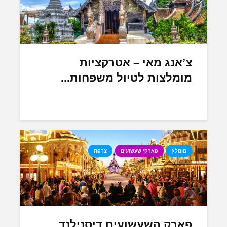
צ’אנג מאי – אטרקציות
מומלצות לטיול משפחות...
מומלץ
פארקי שעשועים
צרפת
פארק השעשועים דיסנילנד