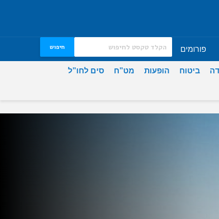
חיפוש
פורומים
דה
ביטוח
הופעות
מט”ח
סים לחו”ל