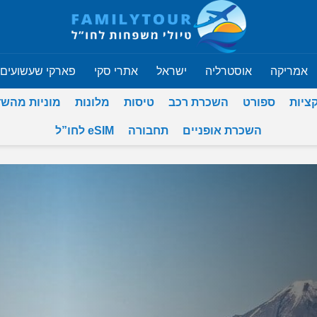
אמריקה
אוסטרליה
ישראל
אתרי סקי
פארקי שעשועים
ציות
ספורט
השכרת רכב
טיסות
מלונות
מוניות מהש
השכרת אופניים
תחבורה
eSIM לחו”ל