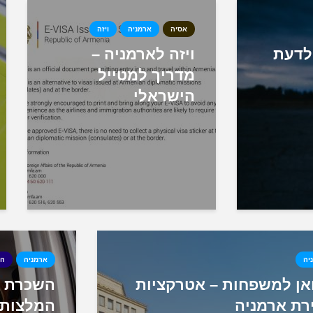
אסיה
ארמניה
ויזה
לדעת
ויזה לארמניה –
מדריך למטייל
הישראלי
יה
ארמניה
הש
ואן למשפחות – אטרקציות
השכרת רכ
רת ארמניה
המלצות 