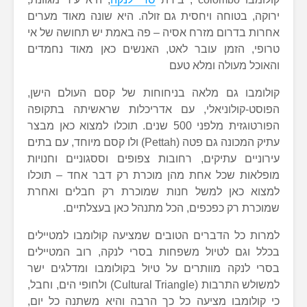
ירוקה, בטוחה ויחסית גם זולה. היא שונה מאוד מערים
אחרות בדרום מזרח אסיה – פה באמת יש תחושה של אי
טרופי, הזמן עובר לאט, האנשים כאן מאוד נחמדים
והאוכל מעולה ומלא טעם
קולומבו גם מלאה בניחוחות של קסם העולם הישן,
הפוסט-קולוניאלי, עם אדריכלות שראשיתה בתקופה
הפורטוגזית מלפני 500 שנים. תוכלו למצוא כאן מבצר
עתיק המכונה גם פטה (Pettah) ולו קסם מיוחד, עם בתים
עירוניים עתיקים, רחובות צפופים וססגוניים וחנויות
מופלאות שכל אחת מהן מוכרת רק דבר אחד – תוכלו
למצוא כאן למשל חנות שמוכרת רק חבלים ואחרת
שמוכרת רק כפכפים, הכל מתנהל כאן בעצלתיים.
למרות כל הדברים הטובים שמציעה קולומבו למטיילים
בכלל וגם לטיול משפחות בסרי לנקה, רוב המטיילים
בסרי לנקה מוותרים על טיול בקולומבו ומדלגים ישר
למשולש התרבות (Cultural Triangle) ולחופי הים, וחבל,
כי קולומבו מציעה כל כך הרבה והיא משתנה כל יום,