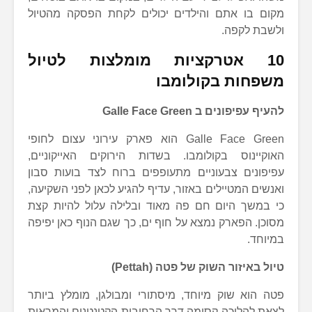
מקום בו אתם והילדים יכולים לקחת הפסקה מהטיול
ולשבת לקפה.
10 אטרקציות מומלצות לטיול
משפחות בקולומבו
להעיף עפיפונים ב Galle Face Green
Galle Face Green הוא פארק עירוני עצום לחופי
האוקיינוס בקולומבו. בשדות הירוקים האייקוניים,
עפיפונים צבעוניים מתעופפים ברוח לצד בועות סבון
ואנשים המטיילים באזור, עדיף להגיע לכאן לפני השקיעה,
כי במשך היום חם פה מאוד ובלילה עלול להיות קצת
מסוכן. הפארק נמצא על חוף ים, כך שגם הנוף כאן יפיפה
במיוחד.
טיול באיזור השוק של פטה (Pettah)
פטה הוא שוק מיוחד, מיסתורי ומבולגן, מומלץ ביותר
לצאת להליכה קסומה דרך הרחובות הקטנטנים והמראות