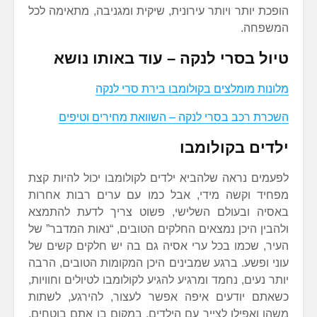
הופכת יותר ויותר עירונית, שיקית ומגניבה, מתאימה לכל
המשפחה.
טיול בסרי לנקה – עוד באותו נושא
מלונות מומלצים בקולומבו בירת סרי לנקה
השכרת רכב בסרי לנקה – השוואת מחירים וטיפים
ילדים בקולומבו
לפעמים נראה שלהביא ילדים לקולומבו יכול להיות קצת
מפחיד וקשה מידי, אבל כמו עם ערים רבות אחרות
באסיה ובעולם השלישי, פשוט צריך לדעת להתמצא
ולהבין היכן נמצאים החלקים הטובים, “נאות המדבר” של
העיר, שכמו בכל ערי אסיה גם בה יש חלקים קשים של
עוני ופשע. ברגע שמבינים היכן המקומות הטובים, הרבה
יותר נעים, נחמד ומרגיע להגיע לקולומבו לטיולים וחוויות,
כשאתם יודעים איפה אפשר לעצור, להירגע, לשתות
משהו ואפילו לצייר עם הילדים, במקום בו אתם בוטחים,