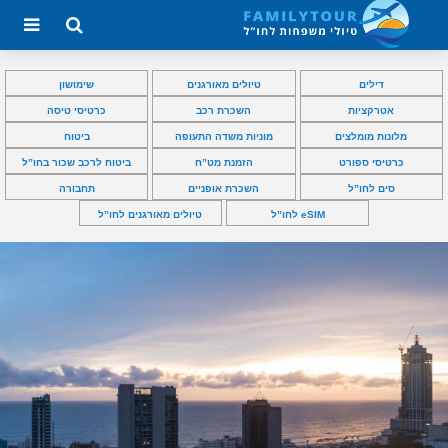
דילים
טיולים מאורגנים
שימושון
אטרקציות
השכרת רכב
כרטיסי טיסה
מלונות מומלצים
מוניות משדה התעופה
ביטוח
כרטיסי ספורט
הזמנת מט”ח
ביטוח לרכב שכור בחו”ל
סים לחו”ל
השכרת אופניים
תחבורה
eSIM לחו”ל
טיולים מאורגנים לחו”ל