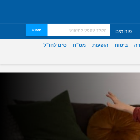
חיפוש
פורומים
דה
ביטוח
הופעות
מט”ח
סים לחו”ל