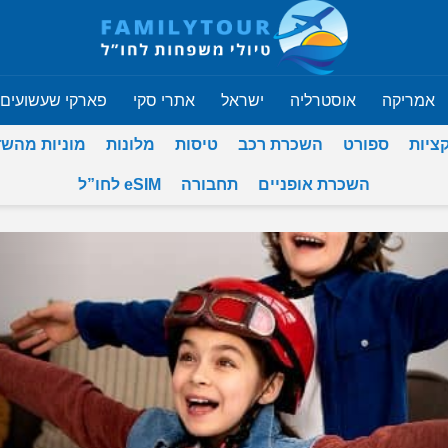
אמריקה
אוסטרליה
ישראל
אתרי סקי
פארקי שעשועים
ציות
ספורט
השכרת רכב
טיסות
מלונות
מוניות מהש
השכרת אופניים
תחבורה
eSIM לחו”ל