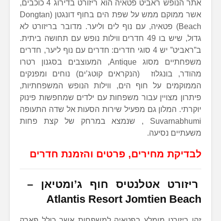
אתר הנופש ראביט פטאיה הוא ריזורט בדירוג 4 כוכבים,
אשר ממוקם ממש על שפת הים בחוף דונגטן (Dongtan
Beach) פטאיה, עם נוף לים וליער. מדובר בריזורט לא
גדול, שיש בו 49 חדרים ווילות נופש עם תחושה ביתית.
ב”ראביט” יש 4 סוגי חדרים: חדרים עם נוף ליער, חדרים
משפחתיים מסוג Antique, המעוצבים בסגנון רטרו
מהודר, בונגלוז (הנקראים קוטג’ים) נוחים ומפנקים
הממוקמים על חוף הים, ווילות הנופש המשפחתיות,
פיתרון מצויין עבור משפחות עם ילדים שמחפשות פינוק
יוקרתי. המלון גם מפעיל שירות הסעות אל שדה התעופה
Suvarnabhumi , שנמצא במרחק של קצת פחות
משעתיים נסיעה.
לבדיקת מחירים, פרטים והזמנת חדרים
ריזורט אטלנטיס חוף ג’ומטיאן –
Atlantis Resort Jomtien Beach
זהו ריזורט מומלץ בפטאיה למשפחות אשר כולל פארק