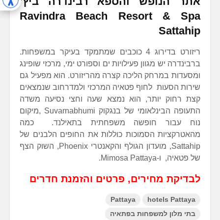
אתר הנופש והספא רבינדרה ביץ’
Ravindra Beach Resort & Spa
Sattahip
ריזורט בדירוג 4 כוכבים שמתמקד בעיקר במשפחות.
ברבינדרה יש מגוון פעילויות ים וספורט ימי, מרכזי שופינג
ומסעדות במרחק הליכה קצרה מהריזורט. הוא מפעיל גם
שירות הסעות לחוף פטאיה המרכזי ולמדרחוב שנמצאים
קצת רחוק יותר, הוא נמצא שעה וחצי נסיעה משדה
התעופה הבינלאומי של בנגקוק Suvarnabhumi ,מיקום
נוח עבור חופשה משפחתית בתאילנד. כמה
מהאטרקציות הסמוכות כוללות את החופים הלבנים של
Sattahip, מועדון הגולף והקאנטרי Phoenix, השוק הצף
של פטאיה, ו-Mimosa Pattaya.
לבדיקת מחירים, פרטים והזמנת חדרים
Pattaya
hotels Pattaya
בתי מלון למשפחות בפתאיה