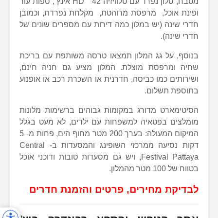
מטבח, סלון נפרד עם טלוויזיה HD 42 אינץ’, ספות עור
ופינת אוכל, מרפסת מרוהטת, מקלחת נפרדת, וכמובן
חדרי שינה (יש במלון כמה דירות עם מספרים שונים של
חדרי שינה).
בנוסף, על גג המלון תמצאו טרסה משותפת עם בריכת
שחיה ומרפסת מוצלת. המלון מציע גם חניה חינם,
ושירותים כמו כביסה, חדרנית או השכרת רכב או אופנוע
בתוספת תשלום.
הסיטימארט מדורג במקומות גבוהים ברשימות מלונות
מומלצים בפטאיה למשפחות עם ילדים, לא מעט בגלל
המיקום המעולה: בערך 200 מטר מחוף הים, פחות מ- 5
דקות נסיעה ממרכזי השופינג והמסעדות ב- Central
Festival Pattaya, ויש גם מסעדות טובות ודוכני אוכל
בטווח של 100 מטר מהמלון.
לבדיקת מחירים, פרטים והזמנת חדרים