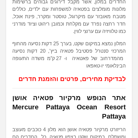
החדרים במלון, אשר מקבל דירוגים גבוהים ברשימות
מלונות מומלצים בפטאיה למשפחות עם ילדים, כוללים
מטבח מאובזר עם מיקרוגל, טוסטר ומקרר, פינת אוכל,
חדר רחצה נפרד עם מקלחת וכמובן ריהוט וציוד מודרני
כמו טלוויזיה עם ערוצי לווין.
המלון נמצא במיקום שקט, בערך 25 דקות נסיעה מהחוף
המרכזי סנטרל פסטיבל פטאיה ביץ’, 20 דקות נסיעה
מהמדרחוב של פאטאיה ו- 27 ק”מ משדה התעופה
הבינלאומי יו-טאפאו
לבדיקת מחירים, פרטים והזמנת חדרים
אתר הנופש מרקיור פטאיה אושן
Mercure Pattaya Ocean Resort
Pattaya
הריזורט מרקיור פטאיה אושן הוא מלון 4 כוכבים מעוצב
ומשתלם, במיקום שקט בצפון פטאיה. כל החדרים הם