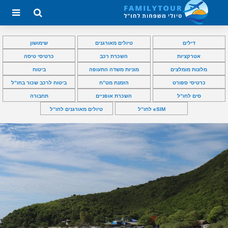
דילים
טיולים מאורגנים
שימושון
אטרקציות
השכרת רכב
כרטיסי טיסה
מלונות מומלצים
מוניות משדה התעופה
ביטוח
כרטיסי ספורט
הזמנת מט”ח
ביטוח לרכב שכור בחו”ל
סים לחו”ל
השכרת אופניים
תחבורה
eSIM לחו”ל
טיולים מאורגנים לחו”ל