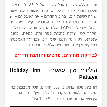
חדרים ללא עישון, בגודל של בין 26 ל- 35 מ”ר, כאשר
חלקם חדרי אירוח וחלקן סוויטות ממוזגות עם גישה
ישירה לשפת הים. ברוב החדרים – אך לא בכולם – יש
מרפסת פרטית עם נוף לים. החדרים נקיים ומעוצבים
ובכולם יש טלויזית LCD בעלת מסך שטוח עם ערוצי לווין.
מקרר קטן, ערכה להכנת קפה ותה, כספת. וכמובן
אינטרנט אל חוטי חינם. שימו לב שבחדרי האמבטיה
במרקיור אין אמבטיות חצה אלא רק מקלחות.
לבדיקת מחירים, פרטים והזמנת חדרים
הולידיי אין פאטיה Holiday Inn
Pattaya
זהו בית מלון גדול, בו 367 חדרים, חלק מקבוצת בתי
המלון הבינלאומית היוקרתית “הולידיי אין”. בתוך ההולידיי
אין פועל גם הספא היוקרתי Tea Tree Spa.