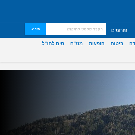
חיפוש
פורומים
דה
ביטוח
הופעות
מט”ח
סים לחו”ל