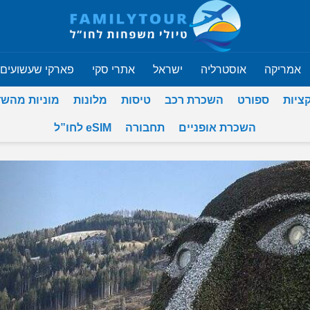
אמריקה
אוסטרליה
ישראל
אתרי סקי
פארקי שעשועים
ציות
ספורט
השכרת רכב
טיסות
מלונות
מוניות מהש
השכרת אופניים
תחבורה
eSIM לחו”ל