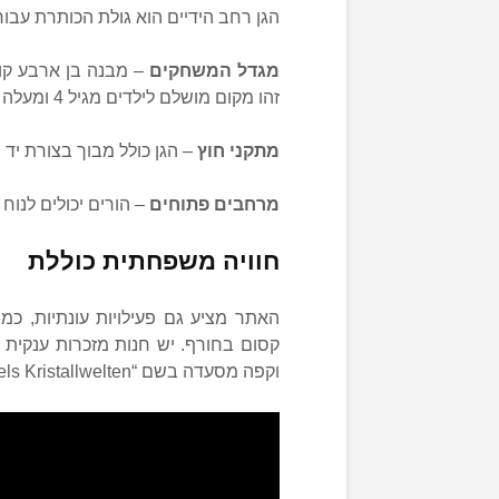
הגן רחב הידיים הוא גולת הכותרת עבו
מגדל המשחקים
– מבנה בן ארבע קומ
זהו מקום מושלם לילדים מגיל 4 ומעלה לשחרר אנרגיה וליהנות מפעילות פיזית.
מתקני חוץ
– הגן כולל מבוך בצורת יד 
מרחבים פתוחים
– הורים יכולים לנוח
חוויה משפחתית כוללת
האתר מציע גם פעילויות עונתיות, כמו
קסום בחורף. יש חנות מזכרות ענקית
וקפה מסעדה בשם “Daniels Kristallwelten” שמציע ארוחות קלות ומנות ידידותיות לילדים.