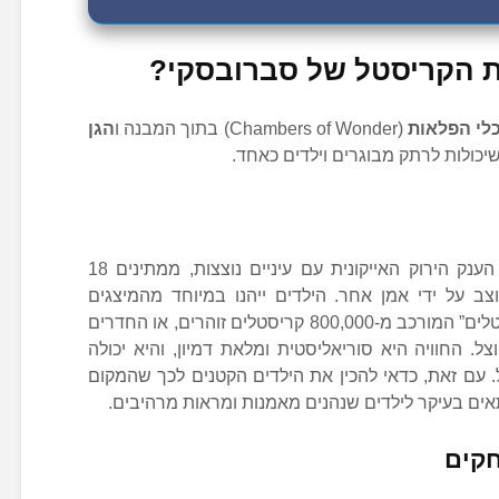
ת הקריסטל של סברובסקי?
לי הפלאות
(Chambers of Wonder) בתוך המבנה ו
הגן
כולות לרתק מבוגרים וילדים כאחד.
בתוך המבנה, שמוקדם על ידי דמות הענק הירוק האייקונית עם עיניים נוצצות, ממתינים 18
צב על ידי אמן אחר. הילדים ייהנו במיוחד מהמיצגים
הוויזואליים המרהיבים, כמו “ענן הקריסטלים” המורכב מ-800,000 קריסטלים זוהרים, או החדרים
. החוויה היא סוריאליסטית ומלאת דמיון, והיא יכולה
. עם זאת, כדאי להכין את הילדים הקטנים לכך שהמקום
מתאים בעיקר לילדים שנהנים מאמנות ומראות מרהיבים.
חקים