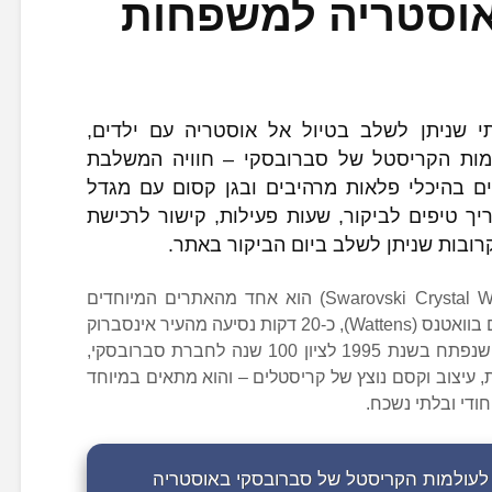
באוסטריה למשפחות
 שניתן לשלב בטיול אל אוסטריה עם ילדים,
למות הקריסטל של סברובסקי – חוויה המשלבת
ים בהיכלי פלאות מרהיבים ובגן קסום עם מגדל
ך טיפים לביקור, שעות פעילות, קישור לרכישת
רובות שניתן לשלב ביום הביקור באתר.
עולם הקריסטל של סברובסקי (Swarovski Crystal Worlds) הוא אחד מהאתרים המיוחדים
, הממוקם בוואטנס (Wattens), כ-20 דקות נסיעה מהעיר אינסברוק
שבחבל טירול. המוזיאון המרהיב הזה, שנפתח בשנת 1995 לציון 100 שנה לחברת סברובסקי,
, עיצוב וקסם נוצץ של קריסטלים – והוא מתאים במיוחד
ודי ובלתי נשכח.
 לעולמות הקריסטל של סברובסקי באוסטריה