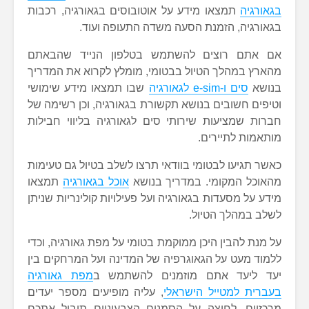
בגאורגיה
תמצאו מידע על אוטובוסים בגאורגיה, רכבות
בגאורגיה, הזמנת הסעה משדה התעופה ועוד.
אם אתם רוצים להשתמש בטלפון הנייד שהבאתם
מהארץ במהלך הטיול בבטומי, מומלץ לקרוא את המדריך
בנושא
סים ו-e-sim לגאורגיה
שבו תמצאו מידע שימושי
וטיפים חשובים בנושא תקשורת בגאורגיה, וכן רשימה של
חברות שמציעות שירותי סים לגאורגיה בליווי חבילות
מותאמות לתיירים.
כאשר תגיעו לבטומי בוודאי תרצו לשלב בטיול גם טעימות
מהאוכל המקומי. במדריך בנושא
אוכל בגאורגיה
תמצאו
מידע על מסעדות בגאורגיה ועל פעילויות קולינריות שניתן
לשלב במהלך הטיול.
על מנת להבין היכן ממוקמת בטומי על מפת גאורגיה, וכדי
ללמוד מעט על הגאוגרפיה של המדינה ועל המרחקים בין
יעד ליעד אתם מוזמנים להשתמש ב
מפת גאורגיה
בעברית למטייל הישראלי
, עליה מופיעים מספר יעדים
מרכזיים. לחיצה על הסמנים הצבעוניים תוביל אתכם