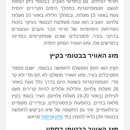
חורפי לעיתים. גם בחודשי האביב בבטומי ניתן לצפות
לגשם. הטמפרטורות במהלך הימים הקרירים יחסית
נעות באזור 15 מעלות, ובמהלך הלילה באזור 10 מעלות
צלזיוס. האביב הוא עונה מומלצת לבטומי בעיקר בזכות
הפריחות היפהפיות של פרחי הבר והגנים הבוטניים
ברחבי בעיר, פסטיבלים שונים שמתקיימים במדינה
בחודשים אלו, ומזג האוויר המתון יחסית.
מזג האוויר בבטומי בקיץ
הקיץ הוא הזמן המושלם לחופשה בבטומי. ישנם מספר
פסטיבלים בעיר, ומזג האוויר מושלם: לא חם מדי ולא קר
מדי. הטמפרטורות בשעות היום בדרך כלל נעות באזור
26 מעלות צלזיוס, והלילות עלולים להיות קרירים מעט
לעיתים (באזור 19-20 מעלות צלזיוס). העיר בטומי בקיץ
מלאה בחיים, בהופעות ובפסטיבלים, ובתיירים מקומיים
ובינלאומיים. זוהי גם התקופה של שיא הביקוש לחופשה
בבטומי ולכן כדאי להזמין בתי
מלון
ו
טיסות
מראש.
מזג האוויר בבטומי בסתיו