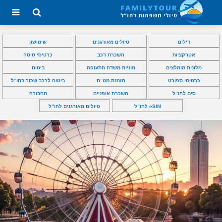
דילים
טיולים מאורגנים
שימושון
אטרקציות
השכרת רכב
כרטיסי טיסה
מלונות מומלצים
מוניות משדה התעופה
ביטוח
כרטיסי ספורט
הזמנת מט”ח
ביטוח לרכב שכור בחו”ל
סים לחו”ל
השכרת אופניים
תחבורה
eSIM לחו”ל
טיולים מאורגנים לחו”ל