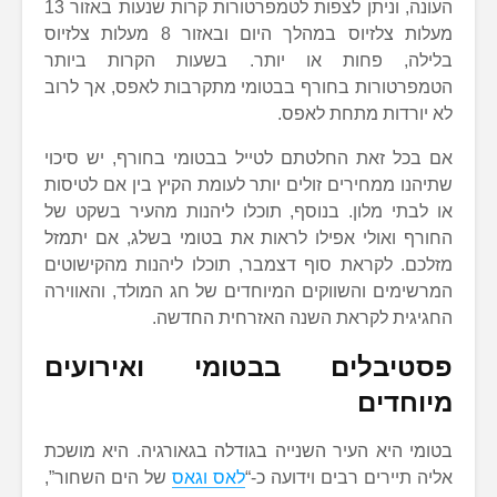
העונה, וניתן לצפות לטמפרטורות קרות שנעות באזור 13
מעלות צלזיוס במהלך היום ובאזור 8 מעלות צלזיוס
בלילה, פחות או יותר. בשעות הקרות ביותר
הטמפרטורות בחורף בבטומי מתקרבות לאפס, אך לרוב
לא יורדות מתחת לאפס.
אם בכל זאת החלטתם לטייל בבטומי בחורף, יש סיכוי
שתיהנו ממחירים זולים יותר לעומת הקיץ בין אם לטיסות
או לבתי מלון. בנוסף, תוכלו ליהנות מהעיר בשקט של
החורף ואולי אפילו לראות את בטומי בשלג, אם יתמזל
מזלכם. לקראת סוף דצמבר, תוכלו ליהנות מהקישוטים
המרשימים והשווקים המיוחדים של חג המולד, והאווירה
החגיגית לקראת השנה האזרחית החדשה.
פסטיבלים בבטומי ואירועים
מיוחדים
בטומי היא העיר השנייה בגודלה בגאורגיה. היא מושכת
אליה תיירים רבים וידועה כ-“
לאס וגאס
של הים השחור”,