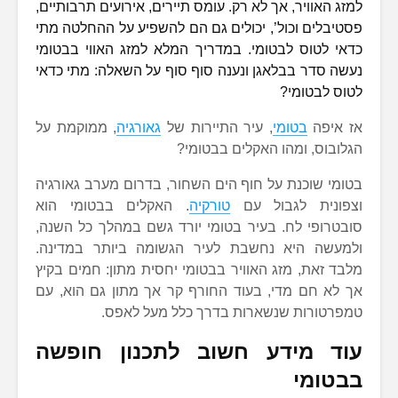
למזג האוויר, אך לא רק. עומס תיירים, אירועים תרבותיים,
פסטיבלים וכול’, יכולים גם הם להשפיע על ההחלטה מתי
כדאי לטוס לבטומי. במדריך המלא למזג האווי בבטומי
נעשה סדר בבלאגן ונענה סוף סוף על השאלה: מתי כדאי
לטוס לבטומי?
אז איפה
בטומי
, עיר התיירות של
גאורגיה
, ממוקמת על
הגלובוס, ומהו האקלים בבטומי?
בטומי שוכנת על חוף הים השחור, בדרום מערב גאורגיה
וצפונית לגבול עם
טורקיה
. האקלים בבטומי הוא
סובטרופי לח. בעיר בטומי יורד גשם במהלך כל השנה,
ולמעשה היא נחשבת לעיר הגשומה ביותר במדינה.
מלבד זאת, מזג האוויר בבטומי יחסית מתון: חמים בקיץ
אך לא חם מדי, בעוד החורף קר אך מתון גם הוא, עם
טמפרטורות שנשארות בדרך כלל מעל לאפס.
עוד מידע חשוב לתכנון חופשה
בבטומי