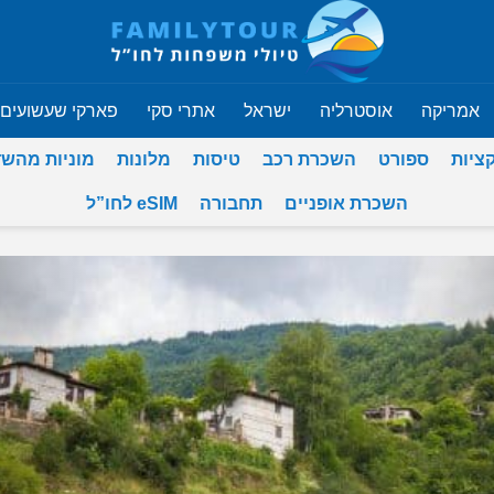
אמריקה
אוסטרליה
ישראל
אתרי סקי
פארקי שעשועים
ציות
ספורט
השכרת רכב
טיסות
מלונות
מוניות מהש
השכרת אופניים
תחבורה
eSIM לחו”ל