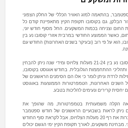
לספטמבר, בהתאמה למזג האוויר הכללי של החלק הצפוני
ור הבלקן, גם בקוסובו תקופת הקיץ מתאפיינת קודם כל
ת החום וצניחה בכמות המשקעים. החל מסוף חודש יוני,
ום, כאשר הממוצע החודשי במרבית אזורי קוסובו נע בין
 בקוסובו, הוא על פי רוב (ובעיקר בשנים האחרונות) החודש עם
ה.
ממוצע המעלות במהלך חודש יולי בקוסובו נע בין 21-24 מעלות צלזיוס ומידי שנה ניתן להבחין
ותהליכי ההתחממות הגלובלית. בחודש אוגוסט בקוסובו,
ות לרדת וניתן לומר כי אלו הם הסימנים הראשונים של
של השנים האחרונות, הטמפרטורות הממוצעות באוגוסט
אה הקלה משמעותית בטמפרטורות, מה שהופך את
 ניתן לראות בשבועיים הראשונים של חודש ספטמבר
ימים חמים יותר, עם טמפרטורות שעוברות את רף 20 מעלות הצלזיוס, אבל לקראת סוף החודש
תי. מבחינת משקעים, לאורך תקופת הקיץ ימי הגשם יכולים