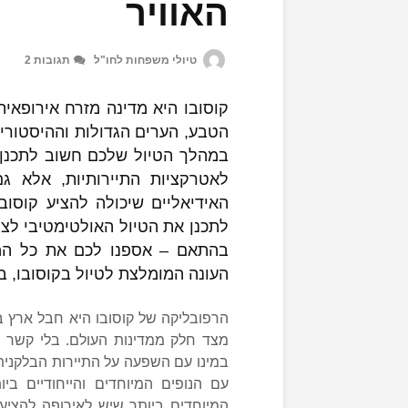
האוויר
טיולי משפחות לחו"ל
תגובות 2
קוסובו היא מדינה מזרח אירופאית
הטבע, הערים הגדולות וההיסטוריה
במהלך הטיול שלכם חשוב לתכנן 
לאטרקציות התיירותיות, אלא גם
האידיאליים שיכולה להציע קוסוב
לתכנן את הטיול האולטימטיבי לצר
בהתאם – אספנו לכם את כל המי
העונה המומלצת לטיול בקוסובו, ב
הרפובליקה של קוסובו היא חבל ארץ ב
מצד חלק ממדינות העולם. בלי קשר לפ
במינו עם השפעה על התיירות הבלקנית כ
עם הנופים המיוחדים והייחודיים ב
המיוחדים ביותר שיש לאירופה להציע 