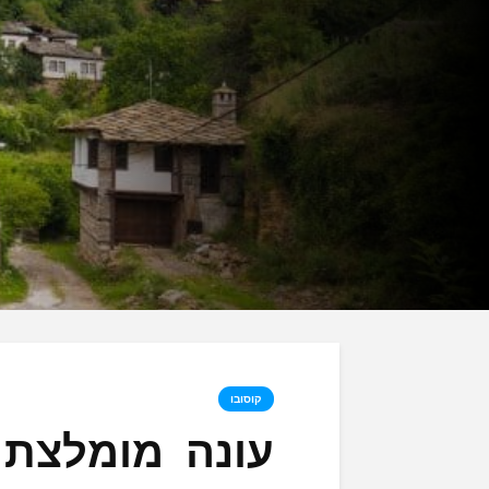
קוסובו
עונה מומלצת ל