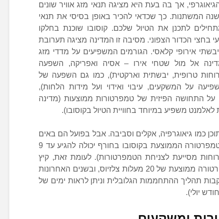
אוגרפי, אך בה בעת היא מציגה תנאי מזג אוויר שונים
שנה המשתנות. כך שכדאי להכיר באופן בסיסי את תנאי
חילים לתכנן את הטיול שלכם. קוסובו שוכנת בחלקו
י בחצי הכדור הצפוני. מסיבה זו המדינה מציגה תערובת
יבשתי אירופי קלאסי. הגורמים המשפיעים על מדדי מזג
דינה אל מול שטחי אירו – אסיה ואפריקה, השפעה
רוחות טרופית, יבשתית וארקטית), כמו גם השפעה של
עה על המשקעים, עיבוי ואידוי ועל מידות הלחות),
 על התחושה הפיזית של טמפרטורות ממוצעות (מדינה
לאלמנט משפיע במיוחד בחוויית הטיול בקוסובו).
כן כמו גיאוגרפיה, אקלים וסביבה. אבל בפועל הם באים
לידי ביטוי במדדים המוכרים לכולנו. הטמפרטורה הממוצעת בקוסובו בחורף יכולה להגיע עד 9
וחות מסייעת לצניחת הטמפרטורות). לעומת זאת, קיץ
בקוסובו יכול להיות חם מאוד, עם טמפרטורה ממוצעת של 20 מעלות צלזיוס, ובשנים האחרונות
בות תהליך ההתחממות הגלובלית וניתן לראות ימים של
ורות ומשקעים