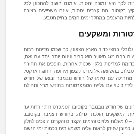
ת לכך היא נמוכה יחסית. אומנם חשוב להתכונן לכל
ץ בקוסובו הם קצרים יחסית, אינם משפיעים בצורה
 להיות מרעננים במהלך ימים חמים בחיק הטבע.
טורות ומשקעים
ובלי בחצי כדור הארץ הצפוני, כך שכמו מדינות רבות
 בהם מזג האוויר הוא קריר ונינוח יותר. יחד עם זאת,
 בדומה למדינות בלקן שכנות אחרות, הופכים את החורף
בלת, בהשוואה אל מדינות צפון אירופה והחוג הארקטי.
 מתחילה עם סיומו של חודש נובמבר ובואו של חודש
ידי ביטוי עם עליית הטמפרטורות בחודש מרץ ותחילת
נים של חודש נובמבר בקוסובו הטמפרטורות יורדות עד
 צלזיוס, וכמות המשקעים הולכת וגדלה. בחודש דצמבר בקוסובו,
הטמפרטורות צונחות לכדי ממוצע של 1 – 0 מעלות צלזיוס והימים הקצרים והקרים הופכים לחלק
 כמובן שניתן לראות עליה משמעותית בכמות ימי הגשם