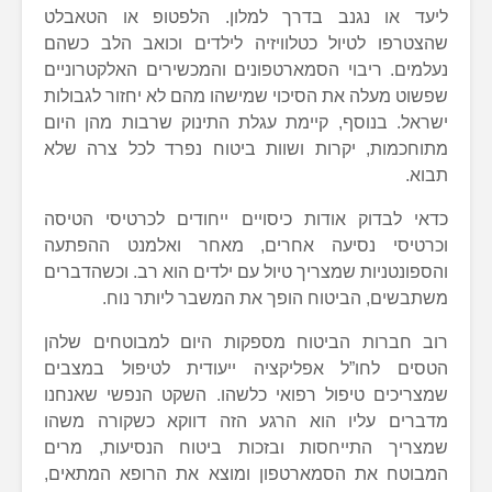
ליעד או נגנב בדרך למלון. הלפטופ או הטאבלט
שהצטרפו לטיול כטלוויזיה לילדים וכואב הלב כשהם
נעלמים. ריבוי הסמארטפונים והמכשירים האלקטרוניים
שפשוט מעלה את הסיכוי שמישהו מהם לא יחזור לגבולות
ישראל. בנוסף, קיימת עגלת התינוק שרבות מהן היום
מתוחכמות, יקרות ושוות ביטוח נפרד לכל צרה שלא
תבוא.
כדאי לבדוק אודות כיסויים ייחודים לכרטיסי הטיסה
וכרטיסי נסיעה אחרים, מאחר ואלמנט ההפתעה
והספונטניות שמצריך טיול עם ילדים הוא רב. וכשהדברים
משתבשים, הביטוח הופך את המשבר ליותר נוח.
רוב חברות הביטוח מספקות היום למבוטחים שלהן
הטסים לחו”ל אפליקציה ייעודית לטיפול במצבים
שמצריכים טיפול רפואי כלשהו. השקט הנפשי שאנחנו
מדברים עליו הוא הרגע הזה דווקא כשקורה משהו
שמצריך התייחסות ובזכות ביטוח הנסיעות, מרים
המבוטח את הסמארטפון ומוצא את הרופא המתאים,