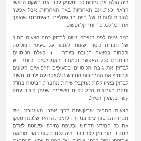
היה הולם את מידותיכם ומעניק לבדו את השקט הנפשי
הראוי. כעת, עם האחריות באה האחריות, אבל אפשר
להודות לנוחות של חיינו הדיגיטליים והאינטרנט שהופך
את הכל לכל כך יותר קל ופשוט.
כמה ימים לפני הטיסה, שווה לבדוק כמה הצעות מחיר
של חברות ביטוח שונות, לעבור על סעיפי הפוליסה
ולבחור בהצעה הטובה ביותר – זו בעלת הכיסויים
הרחבים ככל האפשר ובמחיר האטרקטיבי ביותר. יש
לבדוק את גובה הכיסויים בסעיפים הרפואיים השונים
ולהוסיף את ההרחבות הנדרשות לטיסה עם ילדים. חשוב
לבדוק באיזו קלות מתקבל שירות מחברת הביטוח בחו”ל
ומהם הערוצים הדיגיטליים הישירים שניתן ליצור עמה
קשר במהלך הטיול.
הצעות המחיר שביקשתם דרך אתרי האינטרנט של
חברות הביטוח יגיעו במהרה לתיבת הדואר שלכם ויספקו
את כל המידע הדרוש ובשפה נהירה ופשוטה לאדם
הסביר. תוך זמן קצר כבר יהיה לכם ביטוח ראוי ומותאם
שתוקפו יחול ברגע שתעלו על המטוס ויפוג כשתחזרו