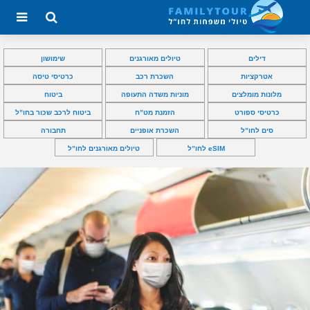
דילים
טיולים מאורגנים
שימושון
אטרקציות
השכרת רכב
כרטיסי טיסה
מלונות מומלצים
מוניות משדה התעופה
ביטוח
כרטיסי ספורט
הזמנת מט”ח
ביטוח לרכב שכור בחו”ל
סים לחו”ל
השכרת אופניים
תחבורה
eSIM לחו”ל
טיולים מאורגנים לחו”ל