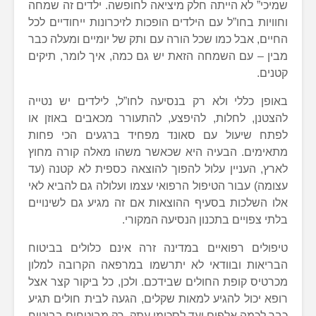
שמיכי” לא הייתה חלק מיציאה לחופשה. ילדים זה שמחה
וחוויות בחו”ל עם הילדים הופכות לזיכרונות ייחודיים לכל
החיים, אבל כמו שכל הורה עם ותק של יומיים ומעלה כבר
מבין – עם השמחה הזאת יש גם כמה, איך לומר, תיקים
קטנים.
באופן כללי ולא רק בנסיעה לחו”ל, לילדים יש נטייה
להצטנן, לחלות, להיפצע, להתעורר מכאבים באוזן או
לפתח שיעול עם סאונד מפחיד ברגעים הכי פחות
מתאימים. הבעיה היא שכאשר משהו מאלה קורה מחוץ
לארץ, העניין עלול להפוך להוצאה כספית לא קטנה (עד
עצומה) עבור הטיפול הרפואי עצמו ועלולה גם להביא לאי
אלו השלכות בסעיף ההוצאות אם זה מגיע גם לשינויים
בלתי צפויים בתכנון הנסיעה המקורי.
טיפולים רפואיים במדינה זרה אינם כלולים בביטוח
הבריאות ובוודאי לא יתרשמו במרפאה הקרובה למלון
מכרטיס קופת החולים שבידכם. ולכן, כל ביקור קצר אצל
רופא יכול להגיע למאות שקלים, הגעה לבית חולים תגיע
כבר לכמה אלפים ועד לסכומי עתק. רק מבוטחים בביטוח