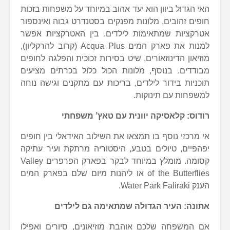
האי הגדול ביוון הוא יעד אהוב במיוחד על משפחות בזכות
חופים זהובים, מלונות מפנקים בסטנדרט גבוה ואינספור
אטרקציות שמתאימות לילדים. בין האטרקציות אפשר
למנות את פארק המים Acqua Plus (קרוב להרקליון),
מוזיאון הדינוזאורים, שיט בסירות זכוכית והפלגה לחופים
מבודדים. בנוסף, מלונות הכול כלול בכרתים מציעים
תוכניות בידור לילדים, בריכות עם מתקנים וגישה נוחה
למשפחות עם תינוקות.
רודוס: קלאסיקה יוונית עם טאץ’ משפחתי
אי מרכזי נוסף בו תמצאו את השילוב האידאלי בין חופים
יפהפיים, טיולים בטבע, היסטוריה מרתקת ועיר עתיקה
קסומה. מומלץ במיוחד לבקר בפארק הפרפרים Valley
of the Butterflies או ליהנות מיום שלם בפארק המים
הענק Water Park Faliraki.
אתונה: העיר הגדולה שמתאימה גם לילדים
אם המשפחה שלכם אוהבת מוזיאונים, סיורים ואפילו