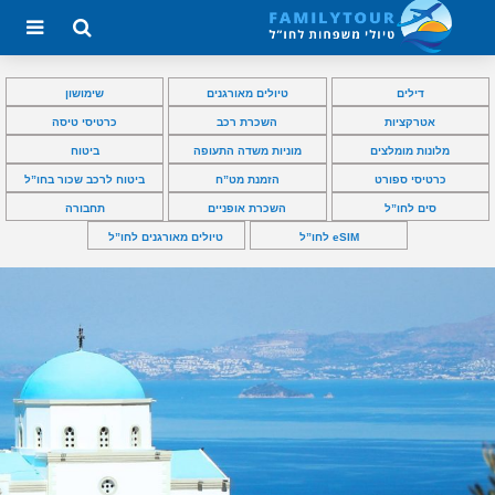
דילים
טיולים מאורגנים
שימושון
אטרקציות
השכרת רכב
כרטיסי טיסה
מלונות מומלצים
מוניות משדה התעופה
ביטוח
כרטיסי ספורט
הזמנת מט”ח
ביטוח לרכב שכור בחו”ל
סים לחו”ל
השכרת אופניים
תחבורה
eSIM לחו”ל
טיולים מאורגנים לחו”ל