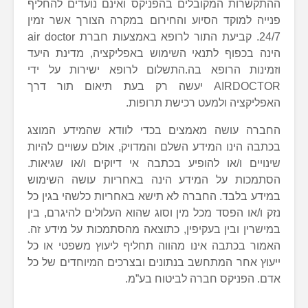
ההתקשרות המקובלים בהפניקס ואינם נועדים להחליף
פנייה למוקד הסיוע והחירום במקרה הצורך אשר זמין
24/7. קביעת התור לרופא באמצעות חברת air doctor
הינה בכפוף לתנאי השימוש באפליקציה, מדינת היעד
וזמינות הרופא בה.התשלום לרופא ישירות על ידי
AIRDOCTOR יעשה רק בעת תיאום תור דרך
האפליקציה ולמעט רכישת תרופות.
החברה עושה מאמצים בכדי לוודא שהמידע המוצג
בכתבה הינו המידע השלם והמדויק, אולם עשויים להיות
שינויים ו/או להופיע בכתבה אי דיוקים ו/או שגיאות.
הסתמכות על המידע הינה באחריות עושה השימוש
במידע בלבד. החברה לא תישא באחריות כלשהי בגין כל
נזק ו/או הפסד מכל מין וסוג שהוא העלולים להיגרם, בין
במישרין ובין בעקיפין, כתוצאה מהסתמכות על מידע זה.
האמור בכתבה אינו מהווה תחליף ליעוץ משפטי או כל
ייעוץ אחר המתחשב בנתונים ובצרכים המיוחדים של כל
אדם. הפניקס חברה לביטוח בע”מ.