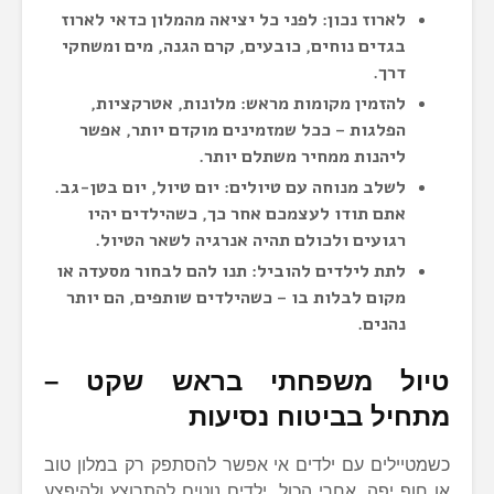
לארוז נכון
:
לפני כל יציאה מהמלון כדאי לארוז
בגדים נוחים, כובעים, קרם הגנה, מים ומשחקי
דרך.
להזמין מקומות מראש:
מלונות, אטרקציות,
הפלגות – ככל שמזמינים מוקדם יותר, אפשר
ליהנות ממחיר משתלם יותר.
לשלב מנוחה עם טיולים:
יום טיול, יום בטן-גב.
אתם תודו לעצמכם אחר כך, כשהילדים יהיו
רגועים ולכולם תהיה אנרגיה לשאר הטיול.
לתת לילדים להוביל:
תנו להם לבחור מסעדה או
מקום לבלות בו – כשהילדים שותפים, הם יותר
נהנים.
טיול משפחתי בראש שקט –
מתחיל בביטוח נסיעות
כשמטיילים עם ילדים אי אפשר להסתפק רק במלון טוב
או חוף יפה. אחרי הכול, ילדים נוטים להתרוצץ ולהיפצע