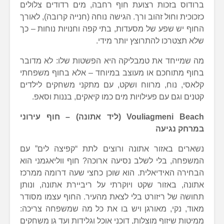
ברודוס בזכות רצועת חוף רחבה, מים רדודים צלולים
כזכוכית וחול זהוב ורך. הגישה נוחה (חנייה קרובה), לאורך
החוף יש שפע של מסעדות, בתי קפה וחנויות נוחות – כך
שלא תצטרכו להתרוצץ יותר מידי.
מה שמייחד את טמבליקה היא הפשטות שלו: לא מדובר
בחוף מתוחכם או מעוצב במיוחד – אלא בחוף משפחתי
קלאסי, נוח, מרווח ושקט, עם מתקני משחקים לילדים
קטנים וגם עם פעילויות מים כמו קיאקים, בננות וסאפ.
Vouliagmeni Beach (ליד אתונה) – חוף עירוני
במרחק נגיעה
נשארים באזור אתונה ורוצים לתת “קפיצה לים” עם
המשפחה, בלי לשלב נסיעה ארוכה? חוף ווליאגמני הוא
הבחירה האידיאלית. הוא שוכן כחצי שעה דרומה ממרכז
אתונה, באזור שקט ויוקרתי על ריביירת אתונה, ונותן
תחושה של ריזורט בלי לצאת מהעיר. החוף עצמו מסודר
מאוד, נקי, מאורגן ויש בו את כל מה שמשפחה צריכה:
ממיטות שיזוף מוצלות, דוכני אוכל וגלידות ועד גן משחקים