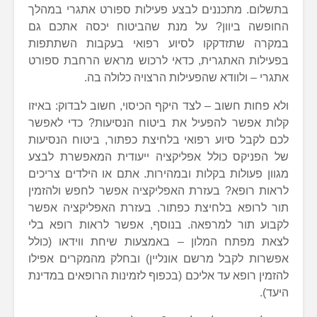
בתשלום. מתכננים לבצע פעילות ספורט אתגרי במהלך
החופשה ביוון? על מנת שהביטוח יכסה אתכם גם
במקרה שתזדקקו לסיוע רפואי בעקבות השתתפות
בפעילות האתגרית, כדאי לרכוש מראש הרחבת ספורט
אתגרי – ולוודא שהפעילות הרצויה כלולה בה.
ולא פחות חשוב – לצד היקף הכיסוי, חשוב לבדוק: באיזו
קלות אפשר להפעיל את ביטוח הנסיעות? כדי לאפשר
לכם לקבל סיוע רפואי בלחיצת כפתור, ביטוח הנסיעות
של הפניקס כולל אפליקציה ייעודית המאפשרת לבצע
מגוון פעולות בקלות ובמהירות. אתם או הילדים צריכים
לראות רופא? בעזרת האפליקציה אפשר לחפש ולהזמין
תור לרופא בלחיצת כפתור. בעזרת האפליקציה אפשר
לקבוע תור למרפאה. בנוסף, אפשר לראות רופא בלי
לצאת מפתח המלון – באמצעות שיחת ווידאו (כולל
אפשרות לקבל מרשם אונליין) ובחלק מהמקרים אפילו
להזמין רופא עד אליכם (בכפוף לזמינות הרופאים במדינת
היעד).