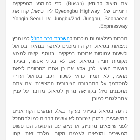
את סיאול לבוסאן (Busan). כדי להימנע מהפקקים
היומיים של Gyeongbu Highway ליד סיאול, קחו את
Jungbu/2nd Jungbu, Seohaean או Yongin-Seoul
Expressway.
חברות בינלאומיות מוכרות ל
השכרת רכב בחו”ל
כמו הרץ
נמצאות בסיאול, רק היו מוכנים לאתגר בנהיגה בסיאול
ולשעות עמוסות ארוכות בפקקים. בנוסף, קשה למצוא
מקומות חנייה בסיאול, אם לא בלתי אפשר, בעיקר
בשעות השיא. לכן, אלא אם כן אתם מתכוונים לצאת
מהעיר, לא תמיד כדאי לשכור רכב בסיאול ועדיף
להסתמך על התחבורה הציבורית המצויינת. אם אתם
מתכננים טיול בקוריאה מחוץ לסיאול, מדובר על עניין
אחר לגמרי כמובן.
נהיגה בסיאול בעייתי בעיקר בגלל הנהגים הקוריאניים
המשוגעים, במובן שרובם לא עושים דברים כמו להסתכל
לפני שיוצאים מחנייה, או מיזוג עם התנועה. הם פשוט
ממשיכים ומוצאים לעצמם מקום. מלבד זאת, קחו