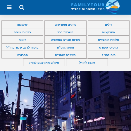
דילים
טיולים מאורגנים
שימושון
אטרקציות
השכרת רכב
כרטיסי טיסה
מלונות מומלצים
מוניות משדה התעופה
ביטוח
כרטיסי ספורט
הזמנת מט”ח
ביטוח לרכב שכור בחו”ל
סים לחו”ל
השכרת אופניים
תחבורה
eSIM לחו”ל
טיולים מאורגנים לחו”ל