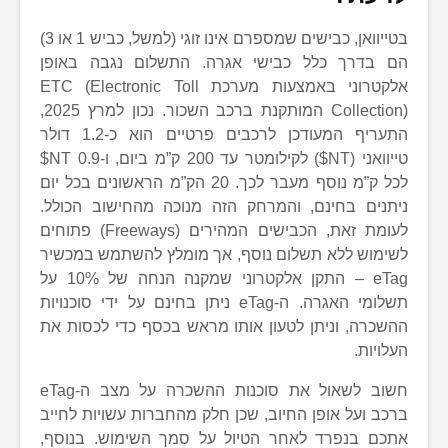
בטייוואן, כבישים שמספרם אינו זוגי (למשל, כביש 1 או 3)
הם בדרך כלל כבישי אגרה. התשלום נגבה באופן
אלקטרוני באמצעות מערכת ETC (Electronic Toll
Collection) המותקנת ברכב השכור. נכון למרץ 2025,
התעריף המעודכן לרכבים פרטיים הוא כ-1.2 דולר
טייוואני (NT$) לקילומטר עד 200 ק”מ ביום, ו-0.9 NT$
לכל ק”מ נוסף מעבר לכך. 20 הק”מ הראשונים בכל יום
ניתנים בחינם, והמרחק הזה מנוכה מהחישוב הכולל.
לעומת זאת, הכבישים המהירים (Freeways) פתוחים
לשימוש ללא תשלום נוסף, אך מומלץ להשתמש במכשיר
eTag – התקן אלקטרוני שמקנה הנחה של 10% על
תשלומי האגרה. ה-eTag ניתן בחינם על ידי סוכנויות
ההשכרה, וניתן לטעון אותו מראש בכסף כדי לכסות את
העלויות.
חשוב לשאול את סוכנות ההשכרה על מצב ה-eTag
ברכב ועל אופן החיוב, שכן חלק מהחברות עשויות לחייב
אתכם בנפרד לאחר הטיול על סמך השימוש. בנוסף,