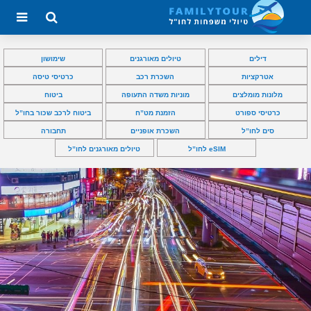
דילים
טיולים מאורגנים
שימושון
אטרקציות
השכרת רכב
כרטיסי טיסה
מלונות מומלצים
מוניות משדה התעופה
ביטוח
כרטיסי ספורט
הזמנת מט”ח
ביטוח לרכב שכור בחו”ל
סים לחו”ל
השכרת אופניים
תחבורה
eSIM לחו”ל
טיולים מאורגנים לחו”ל