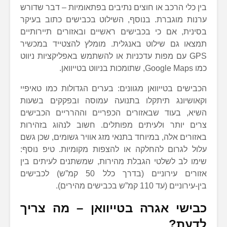
בין כלי הרכב או חוצים נתיבים בפתאומיות – דבר שדורש
ערנות מוגברת. בנוסף, השילוט בכבישים כתוב בעיקר
בסינית, אם כי בכבישים ראשיים ובאזורים תיירותיים
תמצאו גם שילוט באנגלית. מומלץ להצטייד במכשיר
GPS עם מפות עדכניות או להשתמש באפליקציות ניווט
כמו Google Maps, שתומכות בניווט בטייוואן.
הכבישים בטייוואן מגוונים: בערים הגדולות כמו טאיפיי
וקאושיונג תיתקלו בתנועה עמוסה ובפקקים בשעות
השיא, בעוד שבאזורים הכפריים וההרריים הכבישים
צרים יותר ולעיתים מפותלים. חשוב לנהוג בזהירות
באזורים אלה, במיוחד בתנאי מזג אוויר גשומים, שכן גשם
עלול לגרום להחלקה או להצפות מקומיות. טיפ נוסף:
שימו לב לשלטי הגבלת מהירות, שמשתנים לעיתים בין
אזורים עירוניים (בדרך כלל 50 קמ”ש) לכבישים
בין-עירוניים (עד 110 קמ”ש בכבישים מהירים).
כבישי אגרה בטייוואן – מה צריך
לדעת?