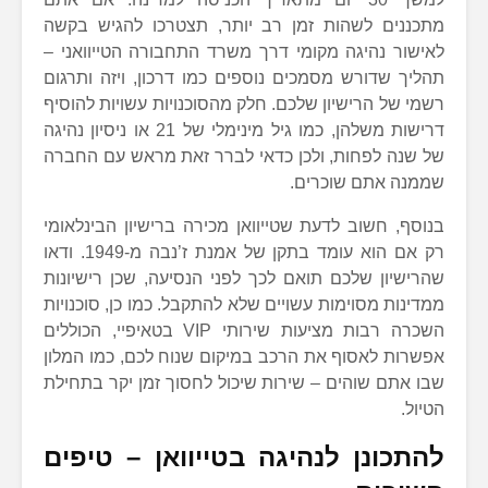
מתכננים לשהות זמן רב יותר, תצטרכו להגיש בקשה
לאישור נהיגה מקומי דרך משרד התחבורה הטייוואני –
תהליך שדורש מסמכים נוספים כמו דרכון, ויזה ותרגום
רשמי של הרישיון שלכם. חלק מהסוכנויות עשויות להוסיף
דרישות משלהן, כמו גיל מינימלי של 21 או ניסיון נהיגה
של שנה לפחות, ולכן כדאי לברר זאת מראש עם החברה
שממנה אתם שוכרים.
בנוסף, חשוב לדעת שטייוואן מכירה ברישיון הבינלאומי
רק אם הוא עומד בתקן של אמנת ז’נבה מ-1949. ודאו
שהרישיון שלכם תואם לכך לפני הנסיעה, שכן רישיונות
ממדינות מסוימות עשויים שלא להתקבל. כמו כן, סוכנויות
השכרה רבות מציעות שירותי VIP בטאיפיי, הכוללים
אפשרות לאסוף את הרכב במיקום שנוח לכם, כמו המלון
שבו אתם שוהים – שירות שיכול לחסוך זמן יקר בתחילת
הטיול.
להתכונן לנהיגה בטייוואן – טיפים