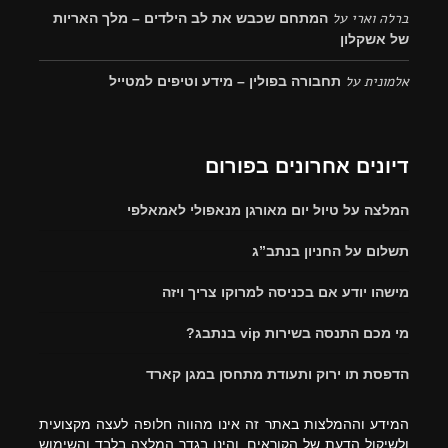
ברלה וארי
על
המתחם שכבש את לב הילדים – מלך האריות
של אשקלון
אלמונית
על
תחבורה בפולין – מידע וטיפים למטייל
דיונים אחרונים בפורום
המלצה על טיול יום מאורגן מנאפולי לאמאלפי
תשלום על החניון בנתב”ג
מישהו יודע אם בכניסה למרוקו צריך ויזה
מי מכם התנסה בשירות vip בנתבג?
הדפסת תו ירוק ותעודת מתחסן במגן קארד
המידע וההמלצות באתר זה אינו מהווה חלופה לעצה מקצועית
ולשיקול הדעת של הקוראים, והינו בגדר המלצה בלבד והשימוש