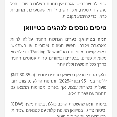
שימו לב שבכבישי אגרה אין תחנות תשלום פיזיות – הכל
נעשה דיגיטלית, ולכן חשוב לוודא שהמערכת מחוברת
כראוי כדי להימנע מקנסות.
טיפים נוספים לנהגים בטייוואן
חניה בטייוואן
: בערים הגדולות החניה עלולה להיות
מאתגרת ויקרה. חפשו חניונים ציבוריים או השתמשו
באפליקציות מקומיות כמו “Parking Taiwan” כדי למצוא
מקומות פנויים. בכפרים ובאזורים פחות עמוסים החניה
בדרך כלל חופשית וקלה יותר.
דלק
: מחירי הדלק בטייוואן סבירים יחסית (כ-30-35 NT$
לליטר בנזין 95 נכון ל-2025), ותחנות הדלק נפוצות. רובן
פועלות בשירות עצמי, אך בערים מסוימות תמצאו גם
תחנות עם שירות מלא.
ביטוח
: ודאו שהשכרת הרכב כוללת ביטוח מקיף (CDW)
וביטוח צד ג’. בטייוואן תאונות קלות עם קטנועים שכיחות,
ולכן כדאי להיות מכוסים היטב.