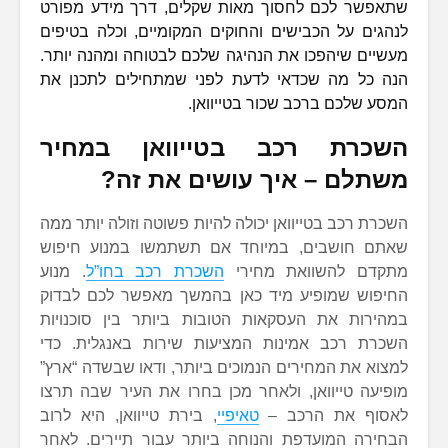
שתאפשר לכם לחסוך מאות שקלים, דרך מידע מפורט
לנהגים על הכבישים והחוקים המקומיים, וכלה בטיפים
מעשיים שיהפכו את הנהיגה שלכם לבטוחה ומהנה יותר.
הנה כל מה שכדאי לדעת לפני שמתחילים לתכנן את
המסע שלכם ברכב שכור בטייוואן.
השכרת רכב בטייוואן במחיר
משתלם – איך עושים את זה?
השכרת רכב בטייוואן יכולה להיות פשוטה וזולה יותר ממה
שאתם חושבים, במיוחד אם תשתמשו במנוע חיפוש
מתקדם להשוואת מחירי
השכרת רכב בחו”ל
. מנוע
החיפוש שמופיע מיד כאן בהמשך מאפשר לכם לבדוק
במהירות את העסקאות הטובות ביותר בין סוכנויות
השכרת רכב אמינות המציעות שירות באנגלית. כדי
למצוא את המחירים הנמוכים ביותר, ודאו שבשדה “ארץ”
מופיעה טייוואן, ולאחר מכן בחרו את העיר שבה תרצו
לאסוף את הרכב –
טאיפיי
, בירת טייוואן, היא לרוב
הבחירה המועדפת והנוחה ביותר עבור תיירים. לאחר