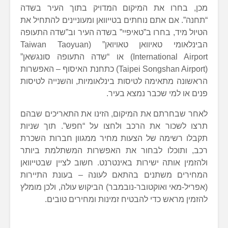
מכן, בחרו את המיקום המדויק בתוך העיר בשדה
“תחנה”. אם אתם נוחתים בטייוואן ומעוניינים להתחיל את
הטיול מיד, בחרו ב”טאיפיי” בשדה העיר וב”שדה התעופה
הבינלאומי טאיוואן טאויואן” (Taiwan Taoyuan
International Airport) או “שדה התעופה סונגשאן”
(Taipei Songshan Airport) כתחנת האיסוף – האפשרות
הראשונה מתאימה לטיסות בינלאומיות, והשנייה לטיסות
פנים או למי שכבר נמצא בעיר.
לאחר שבחרתם את המיקום, הזינו את התאריכים שבהם
תרצו לשכור את הרכב ולחצו על “חפש”. תוך שניות
תקבלו רשימה של הצעות מחיר ממגוון חברות השכרת
רכב, ותוכלו לבחור את האפשרות המשתלמת ביותר
ולהזמין אותה ישירות באינטרנט. חשוב לציין שבטייוואן
המחירים משתנים בהתאם לעונה – בעונת התיירות
(אפריל-מאי ואוקטובר-נובמבר) הביקוש עולה, ולכן מומלץ
להזמין מראש כדי להבטיח זמינות ומחירים טובים.