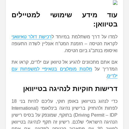
עוד מידע שימושי למטיילים
בטיוואן:
למדו על דרך משתלמת במיוחד ל
רכישת דולר טאיוואני
לקראת הטיסה – הזמנת המט”ח אונליין לשדה התעופה
ואיסופו בנתב”ג ביום הטיסה.
אם אתם מתכוונים להגיע אל טיוואן עם ילדים, קראו את
המדריך על
מלונות מומלצים בטאיפיי למשפחות עם
ילדים
.
דרישות חוקיות לנהיגה בטייוואן
כדי לנהוג בטייוואן באופן חוקי, עליכם להיות בני 18
לפחות ולהחזיק ברישיון נהיגה בינלאומי (International
Driving Permit – IDP) בתוקף, שמונפק על בסיס רישיון
הנהיגה הישראלי שלכם. רישיון זה תקף לנהיגה בטייוואן
למשך 30 יום מתאריך הכניסה למדינה. אם אתם