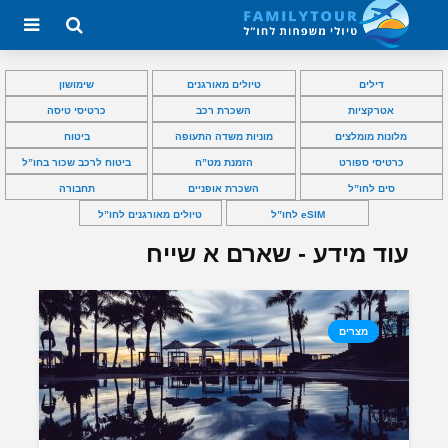
דילים
טיולים מאורגנים
שימושון
אטרקציות
השכרת רכב
כרטיסי טיסה
מלונות מומלצים
מוניות משדה התעופה
ביטוח
כרטיסי ספורט
הזמנת מט”ח
ביטוח לרכב שכור בחו”ל
סים לחו”ל
השכרת אופניים
תחבורה
eSIM לחו”ל
טיולים מאורגנים לחו”ל
עוד מידע - שארם א שייח
מצרים