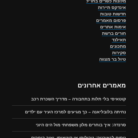
מלונות כשרים בחו"ל
אינדקס תיירות
חדשות טובות
פרסום מאמרים
אימות אתרים
חורים ברשת
תאילנד
מתכונים
סקירות
טיול בר מצווה
מאמרים אחרונים
קוטאיסי בלי תלות בתחבורה – מדריך השכרת רכב
נחיתה בלובליאנה – כך מגיעים למרכז העיר עם ילדים
סרנדה: איך בוחרים מלון משפחתי מול הים היוני
טסים לגאורגיה: טביליסי או קוטאיסי, ואיך בוחרים