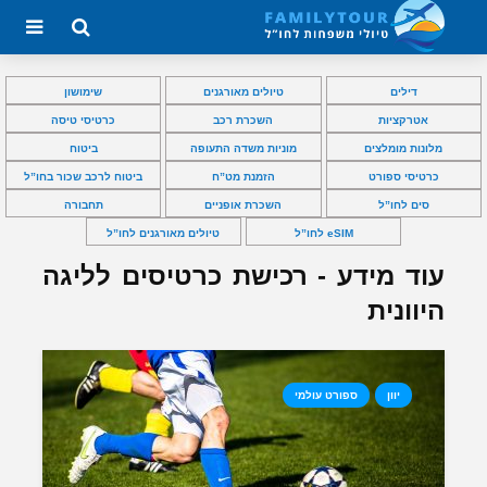
דילים
טיולים מאורגנים
שימושון
אטרקציות
השכרת רכב
כרטיסי טיסה
מלונות מומלצים
מוניות משדה התעופה
ביטוח
כרטיסי ספורט
הזמנת מט”ח
ביטוח לרכב שכור בחו”ל
סים לחו”ל
השכרת אופניים
תחבורה
eSIM לחו”ל
טיולים מאורגנים לחו”ל
עוד מידע - רכישת כרטיסים לליגה
היוונית
יוון
ספורט עולמי