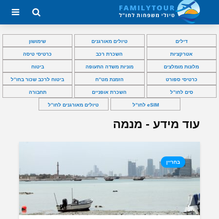
דילים
טיולים מאורגנים
שימושון
אטרקציות
השכרת רכב
כרטיסי טיסה
מלונות מומלצים
מוניות משדה התעופה
ביטוח
כרטיסי ספורט
הזמנת מט”ח
ביטוח לרכב שכור בחו”ל
סים לחו”ל
השכרת אופניים
תחבורה
eSIM לחו”ל
טיולים מאורגנים לחו”ל
עוד מידע - מנמה
בחריין