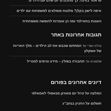
פראטר בווינה: כך מתכננים יום שלם עם הילדים
איפה לישון בקלן? מלונות מומלצים למשפחות עם ילדים
העונות בתאילנד ומה הן אומרות לחופשה משפחתית
תגובות אחרונות באתר
ברלה וארי
על
המתחם שכבש את לב הילדים – מלך האריות
של אשקלון
אלמונית
על
תחבורה בפולין – מידע וטיפים למטייל
דיונים אחרונים בפורום
המלצה על טיול יום מאורגן מנאפולי לאמאלפי
תשלום על החניון בנתב”ג