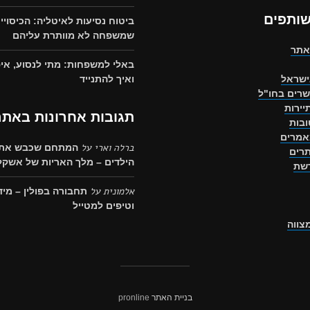
שותפים
ביטוח נסיעות לאיטליה: הכיסויי
שמשפחה לא מוותרת עליהם
אתר
באלי למשפחות: מתי לנסוע, איפ
ישראל
ואיך להתנייד
שרים בחו"ל
יירות
תגובות אחרונות באתר
בות
אמרים
ברלה וארי
על
המתחם שכבש את 
רים
הילדים – מלך האריות של אשקלו
רשת
אלמונית
על
תחבורה בפולין – מיד
וטיפים למטייל
מצווה
בניית האתר
pronline