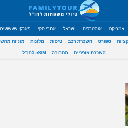
אמריקה
אוסטרליה
ישראל
אתרי סקי
פארקי שעשועים
ציות
ספורט
השכרת רכב
טיסות
מלונות
מוניות מהש
השכרת אופניים
תחבורה
eSIM לחו”ל