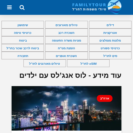
דילים
טיולים מאורגנים
שימושון
אטרקציות
השכרת רכב
כרטיסי טיסה
מלונות מומלצים
מוניות משדה התעופה
ביטוח
כרטיסי ספורט
הזמנת מט”ח
ביטוח לרכב שכור בחו”ל
סים לחו”ל
השכרת אופניים
תחבורה
eSIM לחו”ל
טיולים מאורגנים לחו”ל
עוד מידע - לוס אנג’לס עם ילדים
ארה"ב