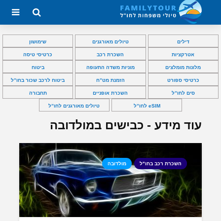
דילים
טיולים מאורגנים
שימושון
אטרקציות
השכרת רכב
כרטיסי טיסה
מלונות מומלצים
מוניות משדה התעופה
ביטוח
כרטיסי ספורט
הזמנת מט”ח
ביטוח לרכב שכור בחו”ל
סים לחו”ל
השכרת אופניים
תחבורה
eSIM לחו”ל
טיולים מאורגנים לחו”ל
עוד מידע - כבישים במולדובה
השכרת רכב בחו"ל
מולדובה