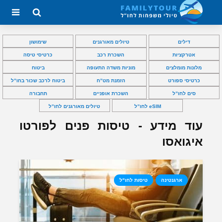
דילים
טיולים מאורגנים
שימושון
אטרקציות
השכרת רכב
כרטיסי טיסה
מלונות מומלצים
מוניות משדה התעופה
ביטוח
כרטיסי ספורט
הזמנת מט”ח
ביטוח לרכב שכור בחו”ל
סים לחו”ל
השכרת אופניים
תחבורה
eSIM לחו”ל
טיולים מאורגנים לחו”ל
עוד מידע - טיסות פנים לפורטו
איגואסו
ארגנטינה
טיסות לחו"ל