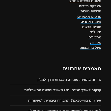
מלונות כשרים בחו"ל
אינדקס תיירות
חדשות טובות
פרסום מאמרים
אימות אתרים
חורים ברשת
תאילנד
מתכונים
סקירות
טיול בר מצווה
מאמרים אחרונים
נחיתה בונציה: מוניות, העברות ודרך למלון
קרקוב לאורך השנה: מזג האוויר והעונה המשתלמת
איך זזים בווייטנאם? תחבורה ציבורית למשפחות
לינה ברומא למשפחות: איך בוחרים שכונה ומלון