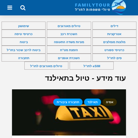
דילים
טיולים מאורגנים
שימושון
אטרקציות
השכרת רכב
כרטיסי טיסה
מלונות מומלצים
מוניות משדה התעופה
ביטוח
כרטיסי ספורט
הזמנת מט”ח
ביטוח לרכב שכור בחו”ל
סים לחו”ל
השכרת אופניים
תחבורה
eSIM לחו”ל
טיולים מאורגנים לחו”ל
עוד מידע - טיול בתאילנד
אסיה
תאילנד
תחבורה ציבורית