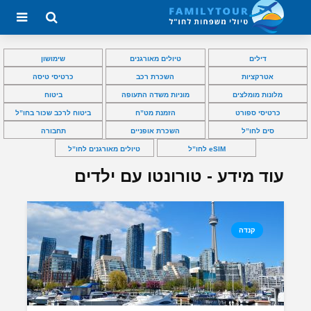
דילים
טיולים מאורגנים
שימושון
אטרקציות
השכרת רכב
כרטיסי טיסה
מלונות מומלצים
מוניות משדה התעופה
ביטוח
כרטיסי ספורט
הזמנת מט”ח
ביטוח לרכב שכור בחו”ל
סים לחו”ל
השכרת אופניים
תחבורה
eSIM לחו”ל
טיולים מאורגנים לחו”ל
עוד מידע - טורונטו עם ילדים
קנדה