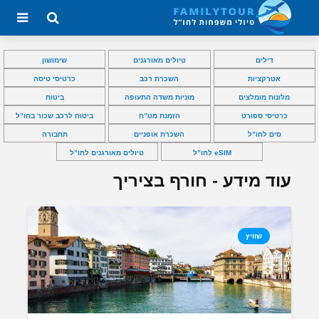
דילים
טיולים מאורגנים
שימושון
אטרקציות
השכרת רכב
כרטיסי טיסה
מלונות מומלצים
מוניות משדה התעופה
ביטוח
כרטיסי ספורט
הזמנת מט”ח
ביטוח לרכב שכור בחו”ל
סים לחו”ל
השכרת אופניים
תחבורה
eSIM לחו”ל
טיולים מאורגנים לחו”ל
עוד מידע - חורף בציריך
שוויץ