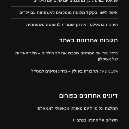
פראטר בווינה: כך מתכננים יום שלם עם הילדים
איפה לישון בקלן? מלונות מומלצים למשפחות עם ילדים
העונות בתאילנד ומה הן אומרות לחופשה משפחתית
תגובות אחרונות באתר
ברלה וארי
על
המתחם שכבש את לב הילדים – מלך האריות
של אשקלון
אלמונית
על
תחבורה בפולין – מידע וטיפים למטייל
דיונים אחרונים בפורום
המלצה על טיול יום מאורגן מנאפולי לאמאלפי
תשלום על החניון בנתב”ג