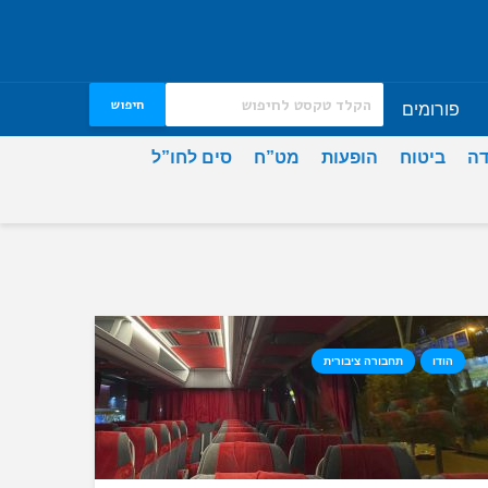
חיפוש
פורומים
דה
ביטוח
הופעות
מט”ח
סים לחו”ל
הודו
תחבורה ציבורית