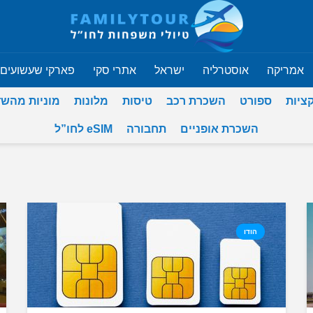
אמריקה
אוסטרליה
ישראל
אתרי סקי
פארקי שעשועים
ציות
ספורט
השכרת רכב
טיסות
מלונות
מוניות מהש
השכרת אופניים
תחבורה
eSIM לחו”ל
הודו