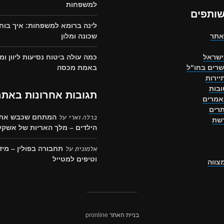
למשפחות
שותפים
לינה ברומא למשפחות: איך בוח
אתר
שכונה ומלון
ישראל
כמה עולה ביטוח נסיעות ליוון ומ
שרים בחו"ל
באמת מכסה
יירות
בות
תגובות אחרונות באתר
אמרים
רים
ברלה וארי
על
המתחם שכבש את 
רשת
הילדים – מלך האריות של אשקלו
אלמונית
על
תחבורה בפולין – מיד
וטיפים למטייל
מצווה
בניית האתר
pronline