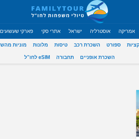
אמריקה
אוסטרליה
ישראל
אתרי סקי
פארקי שעשועים
ציות
ספורט
השכרת רכב
טיסות
מלונות
מוניות מהש
השכרת אופניים
תחבורה
eSIM לחו”ל