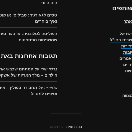
הים היוני
שותפים
טסים לגאורגיה: טביליסי או קוט
אתר
ואיך בוחרים
ישראל
הפוליסה לסלובניה: ארבעה סעי
שרים בחו"ל
שמשפחות מפספסות
יירות
בות
תגובות אחרונות באתר
אמרים
רים
ברלה וארי
על
המתחם שכבש את 
רשת
הילדים – מלך האריות של אשקלו
אלמונית
על
תחבורה בפולין – מיד
וטיפים למטייל
מצווה
בניית האתר
pronline