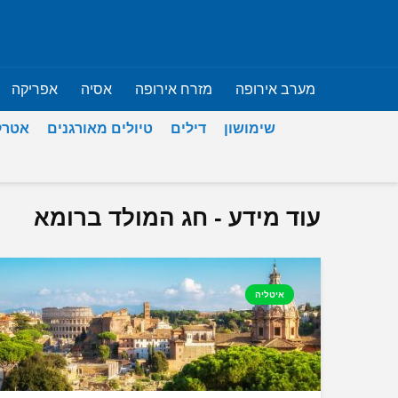
מערב אירופה
מזרח אירופה
אסיה
אפריקה
שימושון
דילים
טיולים מאורגנים
אטרק
עוד מידע - חג המולד ברומא
איטליה