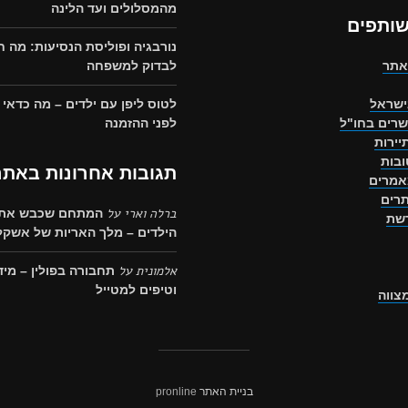
מהמסלולים ועד הלינה
שותפים
נורבגיה ופוליסת הנסיעות: מה 
אתר
לבדוק למשפחה
ישראל
לטוס ליפן עם ילדים – מה כדאי
שרים בחו"ל
לפני ההזמנה
יירות
בות
תגובות אחרונות באתר
אמרים
רים
ברלה וארי
על
המתחם שכבש את 
רשת
הילדים – מלך האריות של אשקלו
אלמונית
על
תחבורה בפולין – מיד
וטיפים למטייל
מצווה
בניית האתר
pronline