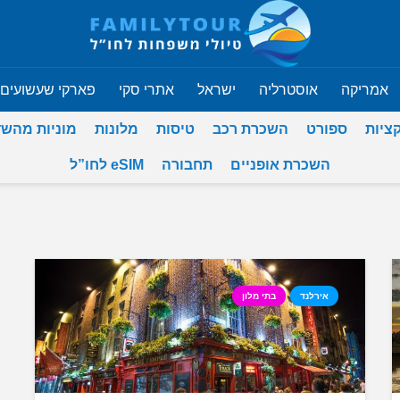
אמריקה
אוסטרליה
ישראל
אתרי סקי
פארקי שעשועים
ציות
ספורט
השכרת רכב
טיסות
מלונות
מוניות מהש
השכרת אופניים
תחבורה
eSIM לחו”ל
אירלנד
בתי מלון