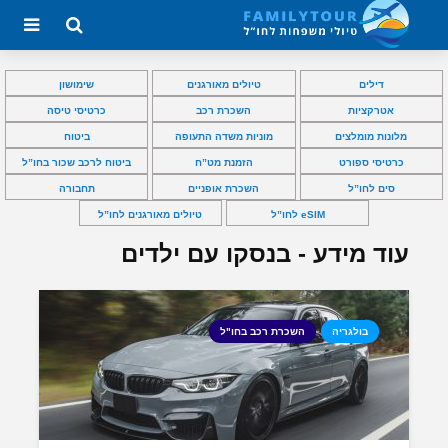
דילים
טיולים מאורגנים
שימושון
אטרקציות
השכרת רכב
כרטיסי טיסה
מלונות מומלצים
מוניות משדה התעופה
ביטוח
כרטיסי ספורט
הזמנת מט”ח
ביטוח לרכב שכור בחו”ל
סים לחו”ל
השכרת אופניים
תחבורה
eSIM לחו”ל
טיולים מאורגנים לחו”ל
עוד מידע - בנסקו עם ילדים
בולגריה
השכרת רכב בחו"ל