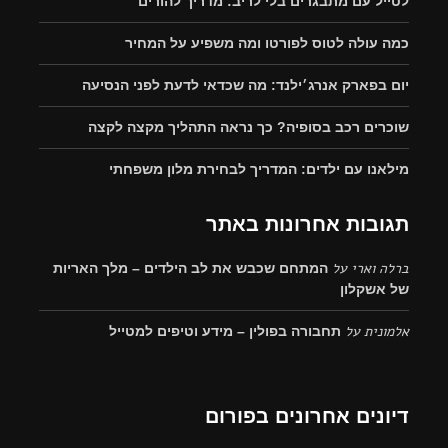
לטייל עם מתבגרים בלי לריב: מדריך להורים
כמה עולה לטוס לפורטו ומה משפיע על המחיר
יום בפארק אנרג׳ילנד: מה שכדאי לדעת לפני הנסיעה
שוכרים רכב בסופיה? כך נראה התהליך מקצה לקצה
מילאנו עם ילדים: המדריך לבחירת מלון משפחתי
תגובות אחרונות באתר
ברלה וארי
על
המתחם שכבש את לב הילדים – מלך האריות
של אשקלון
אלמונית
על
תחבורה בפולין – מידע וטיפים למטייל
דיונים אחרונים בפורום