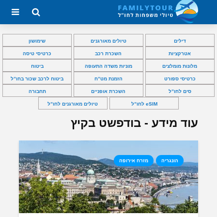
דילים
טיולים מאורגנים
שימושון
אטרקציות
השכרת רכב
כרטיסי טיסה
מלונות מומלצים
מוניות משדה התעופה
ביטוח
כרטיסי ספורט
הזמנת מט”ח
ביטוח לרכב שכור בחו”ל
סים לחו”ל
השכרת אופניים
תחבורה
eSIM לחו”ל
טיולים מאורגנים לחו”ל
עוד מידע - בודפשט בקיץ
הונגריה
מזרח אירופה