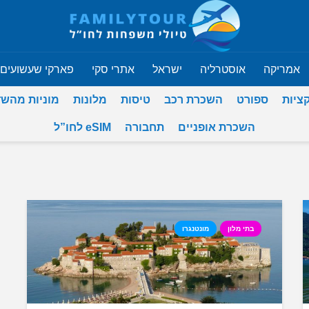
אמריקה
אוסטרליה
ישראל
אתרי סקי
פארקי שעשועים
ציות
ספורט
השכרת רכב
טיסות
מלונות
מוניות מהש
השכרת אופניים
תחבורה
eSIM לחו”ל
בתי מלון
מונטנגרו