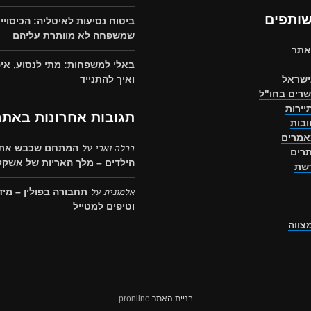
שותפים
ביטוח נסיעות לאיטליה: הכיסויי
שמשפחה לא מוותרת עליהם
אתר
באלי למשפחות: מתי לנסוע, איפ
ישראל
ואיך להתנייד
שרים בחו"ל
יירות
תגובות אחרונות באתר
בות
אמרים
ברלה וארי
על
המתחם שכבש את 
רים
הילדים – מלך האריות של אשקלו
רשת
אלמונית
על
תחבורה בפולין – מיד
וטיפים למטייל
מצווה
בניית האתר
pronline