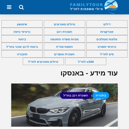
דילים
טיולים מאורגנים
שימושון
אטרקציות
השכרת רכב
כרטיסי טיסה
מלונות מומלצים
מוניות משדה התעופה
ביטוח
כרטיסי ספורט
הזמנת מט”ח
ביטוח לרכב שכור בחו”ל
סים לחו”ל
השכרת אופניים
תחבורה
eSIM לחו”ל
טיולים מאורגנים לחו”ל
עוד מידע - באנסקו
בולגריה
השכרת רכב בחו"ל