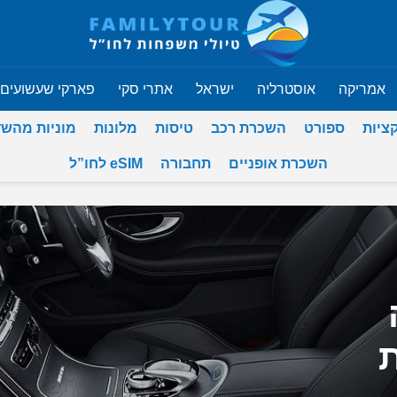
אמריקה
אוסטרליה
ישראל
אתרי סקי
פארקי שעשועים
ציות
ספורט
השכרת רכב
טיסות
מלונות
מוניות מהש
השכרת אופניים
תחבורה
eSIM לחו”ל
ת