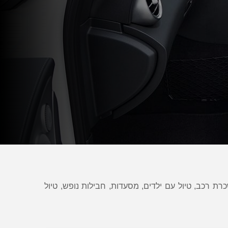
שכרת רכב, טיול עם ילדים, מסעדות, חבילות נופש, טיול