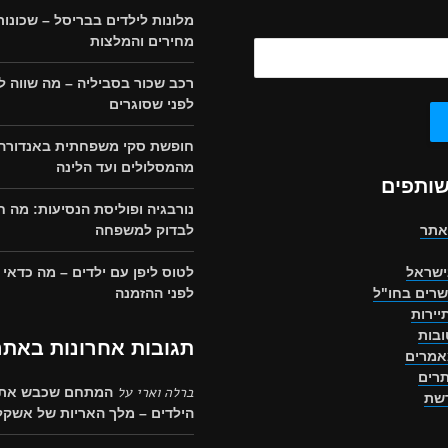
מלונות לילדים בבריסל – שכונות
מחירים והמלצות
רכב שכור בסביליה – מה שווה ל
לפני שסוגרים
חופשת סקי משפחתית באנדורה,
מהמסלולים ועד הלינה
שותפים
נורבגיה ופוליסת הנסיעות: מה 
אתר
לבדוק למשפחה
ישראל
לטוס ליפן עם ילדים – מה כדאי
שרים בחו"ל
לפני ההזמנה
יירות
בות
תגובות אחרונות באתר
אמרים
רים
ברלה וארי
על
המתחם שכבש את 
רשת
הילדים – מלך האריות של אשקלו