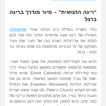
“ריגה ההנזאית” – סיור מודרך בריגה
ברגל
כעיר השנייה בגודלה בים הבלטי אחרי
שטוקהולם
,
האווירה של ריגה שונה ומיוחדת. הסיור הזה עוזר לכם
לגלות את אדריכלות הארט נובו של העיר ואת העיר
העתיקה של ימי הביניים, מהתקופה בה שלטו באיזור בני
הנזה – ברגל.
תראו את הקתדרלות הנפלאות, את שווקי האוכל הטרי,
סמטאות מרוצפות ומקומיים באקשן! תבקרו בציוני דרך
כמו קתדרלת הכיפה (Dome Cathedral) שהיא טירה
ישנה של אביר שהפכה למושב נשיאותי. תראו גם את
אנדרטת החירות (Freedom Monument) ואת כנסיית
פטרוס הקדוש (St. Peter’s Church) שבה נמצא הצריח
הגבוה ביותר בעיר. אם אתם מתכננים חופשה בריגה של
כמה ימים, כדאי להזמין את הסיור הזה ליום הראשון או