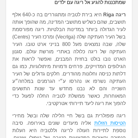
שמתכננות להגיע אל ריגה עם ילדים
ריגה Riga
היא בירת לטביה ומתגוררים בה כ-640 אלף
תושבים, שהם כשליש מתושבי המדינה, מה שהופך אותה
לעיר הגדולה ביותר במדינות הבלטיות. ריגה מפורסמת
בשל העיר העתיקה שלה (Vecrīga) ומרכז העיר (Centrs)
שלה, שבה נמצאים מעל 800 בנייני ארט טובו. העיר
העתיקה של ריגה כלולה באתרי מורשת עולם. סגנון
הארט נובו בולט בחזית המבנים, ואפשר לראות את
הגילופים המדוייקים, פרחים ודמויות מיתולוגיות, כמו גם
דלתות כניסה וחלונות מהודרים. חלקים גדולים של העיר
העתיקה נשרפו או נהרסו ע״י הגרמנים במלחה״ע
השנייה והם לא נבנו מחדש עד שנות התשעים
המאוחרות, כאשר ממשלת לטביה החלה לפעול כדי
להפוך את ריגה ליעד תיירותי אטרקטיבי.
ריגה פופולרית גם בשל חיי הלילה שלה ובשל מחירי
הטיסות הזולות
אליה מיעדים שונים באירופה. סיבה
נוספת לתיירות העולה לריגה וללטביה היא העלות
הנמוכה והאיכות המקצועית הטובה של טיפולי שיניים.