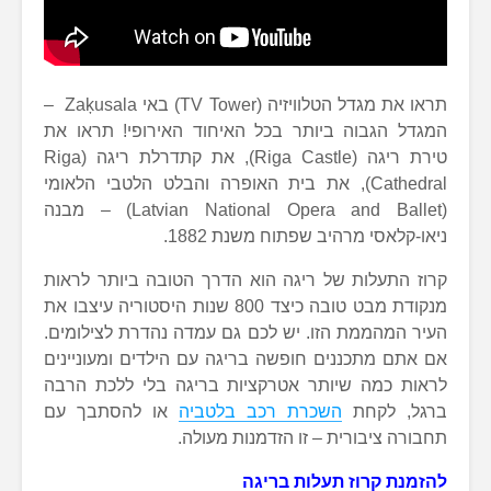
תראו את מגדל הטלוויזיה (TV Tower) באי Zaķusala –
המגדל הגבוה ביותר בכל האיחוד האירופי! תראו את
טירת ריגה (Riga Castle), את קתדרלת ריגה (Riga
Cathedral), את בית האופרה והבלט הלטבי הלאומי
(Latvian National Opera and Ballet) – מבנה
ניאו-קלאסי מרהיב שפתוח משנת 1882.
קרוז התעלות של ריגה הוא הדרך הטובה ביותר לראות
מנקודת מבט טובה כיצד 800 שנות היסטוריה עיצבו את
העיר המהממת הזו. יש לכם גם עמדה נהדרת לצילומים.
אם אתם מתכננים חופשה בריגה עם הילדים ומעוניינים
לראות כמה שיותר אטרקציות בריגה בלי ללכת הרבה
ברגל, לקחת
השכרת רכב בלטביה
או להסתבך עם
תחבורה ציבורית – זו הזדמנות מעולה.
להזמנת קרוז תעלות בריגה