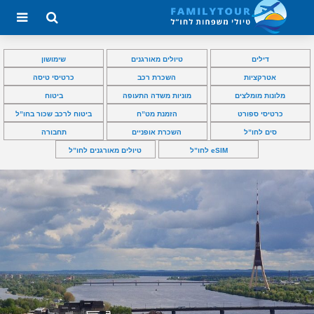
דילים
טיולים מאורגנים
שימושון
אטרקציות
השכרת רכב
כרטיסי טיסה
מלונות מומלצים
מוניות משדה התעופה
ביטוח
כרטיסי ספורט
הזמנת מט”ח
ביטוח לרכב שכור בחו”ל
סים לחו”ל
השכרת אופניים
תחבורה
eSIM לחו”ל
טיולים מאורגנים לחו”ל