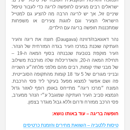
ישראלים רבים מגיעים לחופשה לריגה כדי לעבור טיפול
שיניים זול, אך יש לריגה הרבה מה להציע גם למטייל
הישראלי הצעיר וגם לזוגות צעירים או משפחות
שמתכננות חופשה בריגה עם הילדים.
נהר דאוגאבה/דווינה (Daugava) חוצה את ריגה והעיר
העתיקה שוכנת במרכז העיר בגדה המזרחית של הנהר.
העיר מוקפת בטבעת שנבנתה בסוף המאה ה-19 –
תחילת המאה ה-20, והאדריכלות שלה מורכבת משילוב
של מבני שתי קומות, רבים מהם מלפני מלחה״ע השנייה
ובנייני מגורים של 5 עד 18 קומות מהתקופה הסובייטית.
פה ושם אפשר למצוא מפעל בעיקר ליד פסי הרכבת.
המונח ״מרכז ריגה״ מתייחס באופן רופף לאזור גדול
הנמצא סביב העיר העתיקה שמוגבל ע״י הנהר ממערב,
פסי הרכב ממזרח ודרום וללא גבול מוגדר בצפון.
חופשה בריגה – עוד באותו נושא:
טיסות ללטביה – השוואת מחירים והזמנת כרטיסים