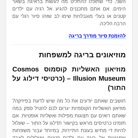
השני, כדי שתוכלו להחליט מה לעשות בראיגה בשאר
הימים. אם אתם מתכננים להגיע אל רגיה עם ילדים
קטנים או בעלי מוגבלויות שימו לב שזהו סיור רגלי עם
הרבה הליכה.
להזמנת סיור מודרך בריגה
מוזיאונים בריגה למשפחות
מוזיאון האשליות קוסמוס
Cosmos
Illusion Museum
– (כרטיסי דילוג על
התור)
חושבים שאתם יודעים את כל מה שיש לדעת בפיזיקה?
מוזיאון האשליות הקוסמיות יגרום לכם להטיל ספק במה
שאתם רואים עם תצוגות מפילות ואשליות אופטיות. אם
תזמינו כרטיסים מראש בקישור תדלגו על התור – שעלול
להיות די מתיש בעונת התיירות, במיוחד עבור משפחות
שמגיעות אל ריגה עם ילדים קטנים שעלולים לאבד