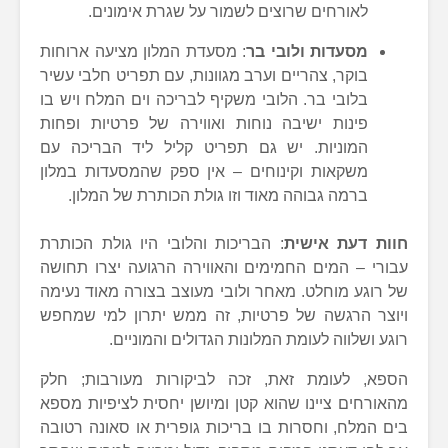
לאורחים שרוצים לשמור על שגרת אימונים.
מסעדות ולובי בר
: מסעדת המלון מציעה ארוחות
בוקר, צהריים וערב מגוונות, עם תפריט חלבי עשיר
בלובי בר. הלובי משקיף לבריכה וים המלח ויש בו
פינות ישיבה נוחות ואווירה של פרטיות ופחות
המוניות. יש גם תפריט קליל ליד הבריכה עם
משקאות וקינוחים – אין ספק שהמסעדות במלון
ברמה גבוהה מאוד וזו גולת הכותרת של המלון.
חוות דעת אישית
: הבריכות והלובי היו גולת הכותרת
עבורי – המים החמימים והאווירה הרגועה יצרו תחושה
של רוגע מוחלט. מאחר ולובי מעוצב בצורה מאוד נעימה
ויוצר הרגשה של פרטיות, זה ממש יתרון למי שמחפש
רוגע ושלווה לעומת המלונות הגדולים והמוניים.
הספא, לעומת זאת, זכה לביקורות מעורבות; חלק
מהאורחים ציינו שהוא קטן ומיושן יחסית לציפיות מספא
בים המלח, וחסרות בו בריכות גופרית או סאונה רטובה