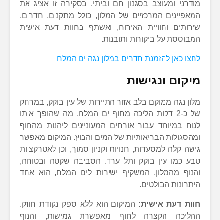
מודרני ומעוצב בסגנון חם וביתי. בסקירה זו אציג את
המאפיינים המרכזיים של המלון, כולל מתקנים, חדרים,
שירותים וחוויית האירוח, ואשתף בחוות דעת אישית
המבוססת על ביקורות ותובנות.
לחצו כאן להזמנת חדרים במלון נגה ים המלח
מיקום ונגישות
מלון נגה ממוקם בלב אזור התיירות של עין בוקק, במרחק
של כ-2 דקות הליכה מחוף ים המלח, מה שהופך אותו
לנוח במיוחד עבור אורחים המעוניינים ליהנות מהחוף
ומהסגולות הבריאותיות של המים והבוץ. המיקום מאפשר
גישה קלה למסעדות, חנויות וקניון סמוך, וכן לאטרקציות
טבע כמו עין בוקק ותל ערד. הסביבה שקטה ובטוחה,
והנוף מהמלון, המשקיף ישירות לים המלח, הוא אחד
היתרונות הבולטים.
חוות דעת אישית:
המיקום הוא ללא ספק נקודת חוזק.
ההליכה הקצרה לחוף מאפשרת גמישות, והנוף