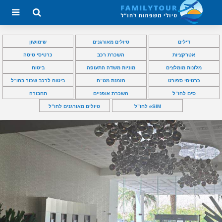
דילים
טיולים מאורגנים
שימושון
אטרקציות
השכרת רכב
כרטיסי טיסה
מלונות מומלצים
מוניות משדה התעופה
ביטוח
כרטיסי ספורט
הזמנת מט”ח
ביטוח לרכב שכור בחו”ל
סים לחו”ל
השכרת אופניים
תחבורה
eSIM לחו”ל
טיולים מאורגנים לחו”ל