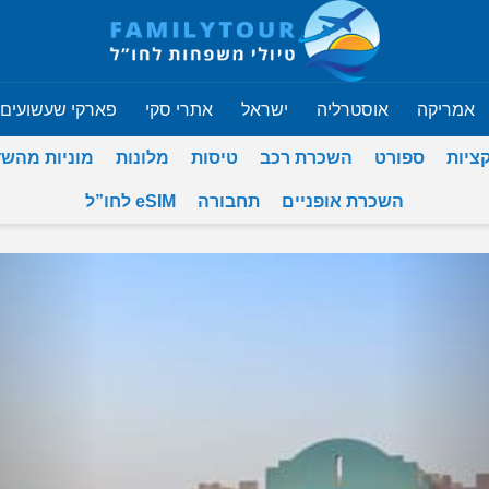
אמריקה
אוסטרליה
ישראל
אתרי סקי
פארקי שעשועים
ציות
ספורט
השכרת רכב
טיסות
מלונות
מוניות מהש
השכרת אופניים
תחבורה
eSIM לחו”ל