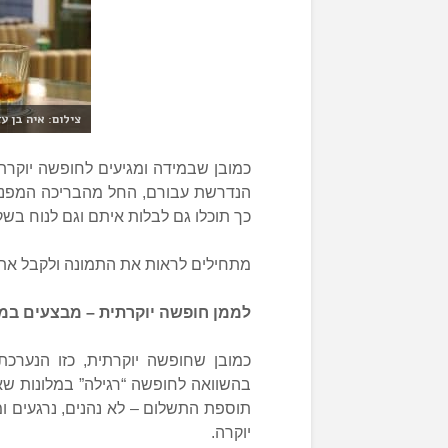
צילום: איה בן עז
כמובן שבמידה ומגיעים לחופשה יוקרת
הנדרשת עבורם, החל מהבריכה המפנקת 
כך תוכלו גם לבלות איתם וגם לנוח ב
מתחילים לראות את התמונה ולקבל א
לממן חופשה יוקרתית – מבצעים במל
כמובן שחופשה יוקרתית, כזו הנערכת
בהשוואה לחופשה “רגילה” במלונות שא
תוספת התשלום – לא נהנים, נרגעים ו
יוקרה.