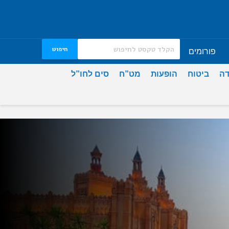
חיפוש
פורומים
דה
ביטוח
הופעות
מט”ח
סים לחו”ל