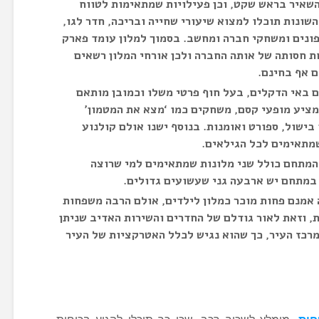
השאיר בראש שקט, וכן פעילויות שמתאימות לטווח
אטרקציות השונות תוכלו למצוא שיעורי שחייה ובריכה, חדר לגו,
פונים ומשחקי חברה ומחשב. בסמוך למלון עומד פארק
אשר עומד תחת חסותה של אותה החברה ולכן אורחי המלון רשאים
ם אף בחינם.
 המלון ממוקם באי הדקלים, בעל חוף פרטי משלו וכמובן מותאם
המציע מופעי קסם, משחקים כמו ‘מצא את המטמון’
בישול, ספורט ואומנות. בנוסף ישנו אולם קולנוע
שמתאימים לכל הגילאים.
ם Dubai Parks Resorts- המתחם כולל שני מלונות שמתאימים למי שרוצה
במתחם יש ארבעה גני שעשועים גדולים.
רמידה אמנם פחות מוכר כמלון לילדים, אולם הרבה משפחות
, וזאת לאור גודלם של החדרים והשירות האדיב שניתן
מרכז העיר, כך שהוא נגיש לכלל האטרקציות של העיר