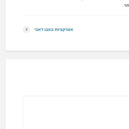
תר.
אטרקציות באבו דאבי