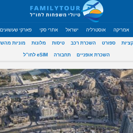
אמריקה
אוסטרליה
ישראל
אתרי סקי
פארקי שעשועים
ציות
ספורט
השכרת רכב
טיסות
מלונות
מוניות מהש
השכרת אופניים
תחבורה
eSIM לחו”ל