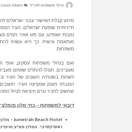
טיולי משפחות לחו"ל
הוספת תגובה
מרגע קבלת האישור עבור ישראלים להיכנ
תיירותית שופעת ישראלים. העיר המפו
טובות ושופינג, עם מזג אוויר חמים 
מותאמת אישית. כך היא עשויה להתאים 
משפחות.
ואם בטיולי משפחות עסקינן, אופי ה
מעוניינים. תוכלו להחליט שאתם מעביר
לשהות בשטחיה השונים של העיר וכן לש
המבחר הענק שמציעה העיר. חושבים ל
שחשוב להכיר טרם היציאה לטיול המהנ
דובאי למשפחות – בתי מלון מומלצי
Jumeirah Beach Hotel- מלון זה מצוי במרכז רצועת החוף של
ואטרקטיבי. המלון מציע מועדון