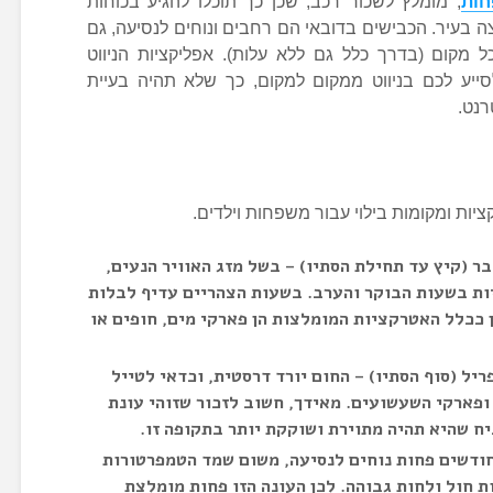
חות
, מומלץ לשכור רכב, שכן כך תוכלו להגיע בכוחות
בעיר. הכבישים בדובאי הם רחבים ונוחים לנסיעה, גם
ל מקום (בדרך כלל גם ללא עלות). אפליקציות הניווט
 לסייע לכם בניווט ממקום למקום, כך שלא תהיה בעיית
רנט.
ציות ומקומות בילוי עבור משפחות וילדים.
 (קיץ עד תחילת הסתיו) – בשל מזג האוויר הנעים,
ות בשעות הבוקר והערב. בשעות הצהריים עדיף לבלות
ן ככלל האטרקציות המומלצות הן פארקי מים, חופים או
יל (סוף הסתיו) – החום יורד דרסטית, וכדאי לטייל
ופארקי השעשועים. מאידך, חשוב לזכור שזוהי עונת
יח שהיא תהיה מתוירת ושוקקת יותר בתקופה זו.
 חודשים פחות נוחים לנסיעה, משום שמד הטמפרטורות
ולל סופות חול ולחות גבוהה. לכן העונה הזו פחות מומלצת