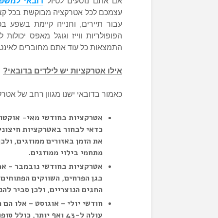
אם אתם נוסעים לטיול
דובאי למשפ
עצמכם לכל אטרקציה מבוקשת בכל קצה 
עבור תיירים, וחנייה קיימת בשפע בכ
הפופולריות ווייז וגוגל מאפס יכולות
התמצאות כל עוד אתם מחוברים לאינט
אילו אטרקציות יש לילדים בדובאי?
כאמור בדובאי ישנו מגוון רחב של אטרק
אטרקציות בחודשי מאי- אוקטובר
כדאי לבחור באטרקציות חיצוני
את הזמן באזורים ממוזגים, ולכ
מתחמי בילוי ממוזגים.
אטרקציות בחודשי נובמבר – אפר
בגן הפרחים, השווקים הפתוחים 
החגים הנוצריים, ולכן סביר להנ
חודשי יולי – אוגוסט – אלו הם
עולה ל-43 ואף יותר, כ