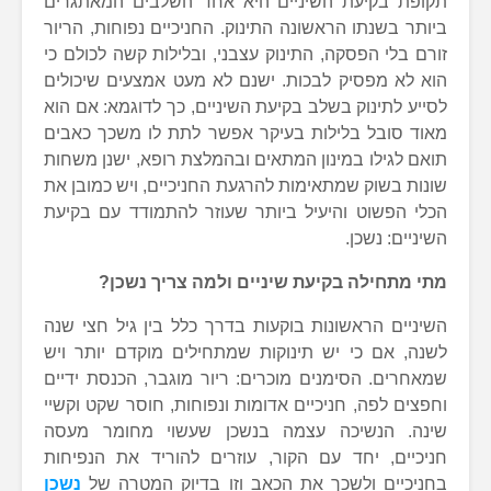
תקופת בקיעת השיניים היא אחד השלבים המאתגרים
ביותר בשנתו הראשונה התינוק. החניכיים נפוחות, הריור
זורם בלי הפסקה, התינוק עצבני, ובלילות קשה לכולם כי
הוא לא מפסיק לבכות. ישנם לא מעט אמצעים שיכולים
לסייע לתינוק בשלב בקיעת השיניים, כך לדוגמא: אם הוא
מאוד סובל בלילות בעיקר אפשר לתת לו משכך כאבים
תואם לגילו במינון המתאים ובהמלצת רופא, ישנן משחות
שונות בשוק שמתאימות להרגעת החניכיים, ויש כמובן את
הכלי הפשוט והיעיל ביותר שעוזר להתמודד עם בקיעת
השיניים: נשכן.
מתי מתחילה בקיעת שיניים ולמה צריך נשכן?
השיניים הראשונות בוקעות בדרך כלל בין גיל חצי שנה
לשנה, אם כי יש תינוקות שמתחילים מוקדם יותר ויש
שמאחרים. הסימנים מוכרים: ריור מוגבר, הכנסת ידיים
וחפצים לפה, חניכיים אדומות ונפוחות, חוסר שקט וקשיי
שינה. הנשיכה עצמה בנשכן שעשוי מחומר מעסה
חניכיים, יחד עם הקור, עוזרים להוריד את הנפיחות
בחניכיים ולשכך את הכאב וזו בדיוק המטרה של
נשכן