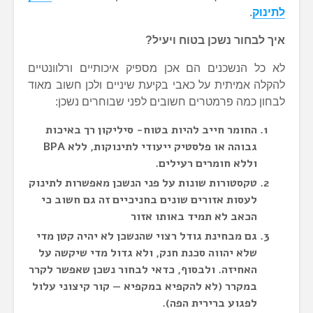
לתינוק
.
איך לבחור נשכן בטוח ויעיל?
לא כל הנשכנים הם אכן מספיק איכותיים ורלוונטיים
להקלה אמיתית על כאבי בקיעת שיניים ולכן חשוב מאוד
לבחון כמה פרמטרים חשובים לפני שבוחרים נשכן:
החומר חייב להיות בטוח- סיליקון רך באיכות
גבוהה או פלסטיק ייעודי לתינוקות, ללא BPA
וללא חומרים רעילים.
טקסטורות שונות על פני הנשכן מאפשרות לתינוק
לעסות אזורים שונים בחניכיים זה גם חשוב כי
הכאב לא תמיד באותו אזור
גם מבחינת גודל רצוי שהנשכן לא יהיה קטן מדי
שלא יהווה סכנת חנק, ולא גדול מדי שיקשה על
האחיזה. ולבסוף, כדאי לבחור נשכן שאפשר לקרר
במקרר (לא להקפיא במקפיא — קור קיצוני עלול
לפגוע ברירית הפה).