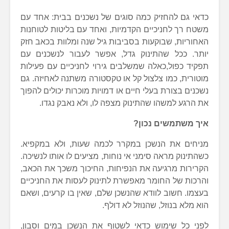
כדאי גם להחזיק כמה סוגים של נשכנים בבית: אחד עם
משטח רך לחניכיים הקדמיות, ואחד עם בליטות לטוחנות
האחוריות, שבוקעות בסביבות גיל שנה ומלוות בכאב חזק
יותר. ככל שהתינוק גדל, אפשר לעבור לנשכנים עם
תפקיד כפול,כאלה שמשלבים גירוי לחניכיים עם פעילות
מוטורית, כמו צלצול קל או טקסטורה משתנה לאחיזה. גם
נשכנים בצורת בעלי חיים או דמויות מוכרות יכולים להפוך
את הרגע למשהו שהתינוק מצפה לו, ולא נאבק נגדו.
איך משתמשים נכון?
מניחים את הנשכן במקרר לכמה שעות, ולא במקפיא.
כשהתינוק מראה סימני אי נוחות, מציעים לו אותו לנשיכה.
הקרירות מרגיעה את הנפיחות, החיכוך משכך את הכאב,
והרכות של החומר מאפשרת לתינוק לעסות את החניכיים
בעצמו. חשוב לוודא שהנשכן שלם, שאין בו קרעים, ושאם
הוא מלא בנוזל, שהנוזל לא דולף.
לפני כל שימוש כדאי לשטוף את הנשכן במים וסבון,