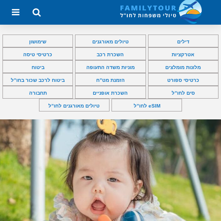
דילים
טיולים מאורגנים
שימושון
אטרקציות
השכרת רכב
כרטיסי טיסה
מלונות מומלצים
מוניות משדה התעופה
ביטוח
כרטיסי ספורט
הזמנת מט”ח
ביטוח לרכב שכור בחו”ל
סים לחו”ל
השכרת אופניים
תחבורה
eSIM לחו”ל
טיולים מאורגנים לחו”ל