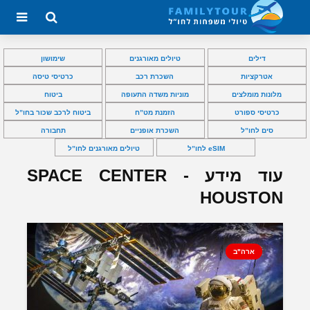
דילים
טיולים מאורגנים
שימושון
אטרקציות
השכרת רכב
כרטיסי טיסה
מלונות מומלצים
מוניות משדה התעופה
ביטוח
כרטיסי ספורט
הזמנת מט”ח
ביטוח לרכב שכור בחו”ל
סים לחו”ל
השכרת אופניים
תחבורה
eSIM לחו”ל
טיולים מאורגנים לחו”ל
עוד מידע - SPACE CENTER
HOUSTON
ארה"ב