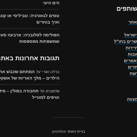
הים היוני
שותפים
טסים לגאורגיה: טביליסי או קוט
אתר
ואיך בוחרים
ישראל
הפוליסה לסלובניה: ארבעה סעי
שרים בחו"ל
שמשפחות מפספסות
יירות
בות
תגובות אחרונות באתר
אמרים
רים
ברלה וארי
על
המתחם שכבש את 
רשת
הילדים – מלך האריות של אשקלו
אלמונית
על
תחבורה בפולין – מיד
וטיפים למטייל
מצווה
בניית האתר
pronline