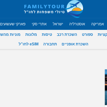
אמריקה
אוסטרליה
ישראל
אתרי סקי
פארקי שעשועים
ציות
ספורט
השכרת רכב
טיסות
מלונות
מוניות מהש
השכרת אופניים
תחבורה
eSIM לחו”ל