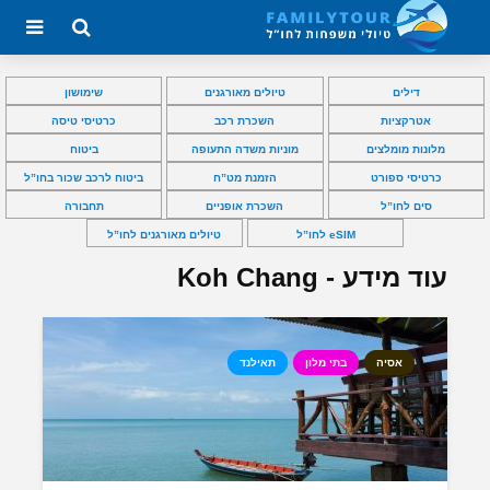
דילים
טיולים מאורגנים
שימושון
אטרקציות
השכרת רכב
כרטיסי טיסה
מלונות מומלצים
מוניות משדה התעופה
ביטוח
כרטיסי ספורט
הזמנת מט”ח
ביטוח לרכב שכור בחו”ל
סים לחו”ל
השכרת אופניים
תחבורה
eSIM לחו”ל
טיולים מאורגנים לחו”ל
עוד מידע - Koh Chang
אסיה
בתי מלון
תאילנד