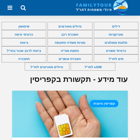
דילים
טיולים מאורגנים
שימושון
אטרקציות
השכרת רכב
כרטיסי טיסה
מלונות מומלצים
מוניות משדה התעופה
ביטוח
כרטיסי ספורט
הזמנת מט”ח
ביטוח לרכב שכור בחו”ל
סים לחו”ל
השכרת אופניים
תחבורה
eSIM לחו”ל
טיולים מאורגנים לחו”ל
עוד מידע - תקשורת בקפריסין
קפריסין היוונית