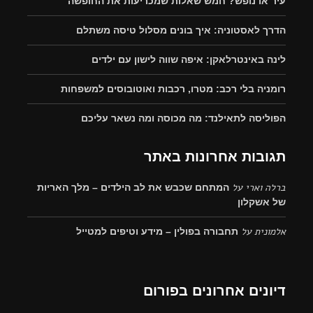
עיר או נופש? חמש שאלות שמכריעות את החופשה
הדרך לאסטוניה: איך בונים מסלול טיסה משתלם
לינה באינטרלאקן: איפה שווה לישון עם ילדים
רומניה בלי רכב: מטרו, רכבות ואוטובוסים למשפחות
הפוליסה לתאילנד: מה מכוסה ומה נשאר עליכם
תגובות אחרונות באתר
ברלה וארי
על
המתחם שכבש את לב הילדים – מלך האריות
של אשקלון
אלמונית
על
תחבורה בפולין – מידע וטיפים למטייל
דיונים אחרונים בפורום