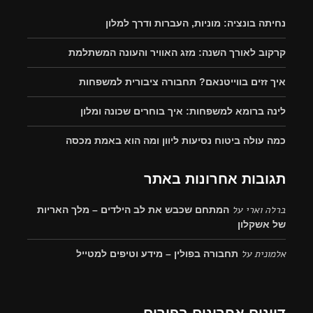
נחיתה בונציה: מוניות, העברות ודרך למלון
קרקוב לאורך השנה: מזג האוויר והעונה המשתלמת
איך זזים בווייטנאם? תחבורה ציבורית למשפחות
לינה ברומא למשפחות: איך בוחרים שכונה ומלון
כמה עולה ביטוח נסיעות ליוון ומה הוא באמת מכסה
תגובות אחרונות באתר
ברלה וארי
על
המתחם שכבש את לב הילדים – מלך האריות
של אשקלון
אלמונית
על
תחבורה בפולין – מידע וטיפים למטייל