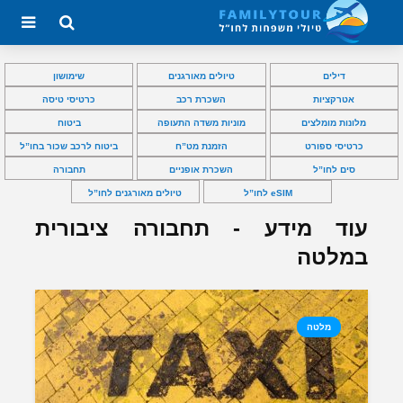
דילים
טיולים מאורגנים
שימושון
אטרקציות
השכרת רכב
כרטיסי טיסה
מלונות מומלצים
מוניות משדה התעופה
ביטוח
כרטיסי ספורט
הזמנת מט”ח
ביטוח לרכב שכור בחו”ל
סים לחו”ל
השכרת אופניים
תחבורה
eSIM לחו”ל
טיולים מאורגנים לחו”ל
עוד מידע - תחבורה ציבורית
במלטה
מלטה