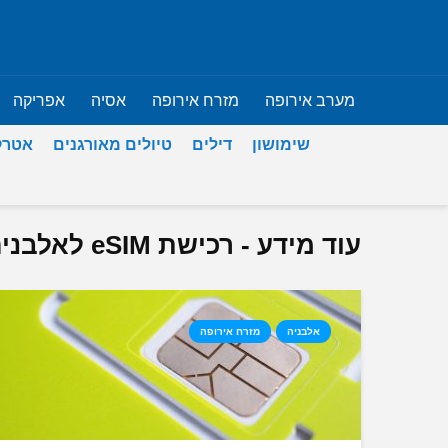
מערב אירופה
מזרח אירופה
אסיה
אפריקה
שימושון
דילים
טיולים מאורגנים
אטרק
עוד מידע - רכישת eSIM לאלבניה
אלבניה
מזרח אירופה