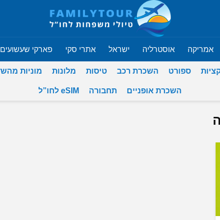
אמריקה
אוסטרליה
ישראל
אתרי סקי
פארקי שעשועים
ציות
ספורט
השכרת רכב
טיסות
מלונות
מוניות מהש
השכרת אופניים
תחבורה
eSIM לחו”ל