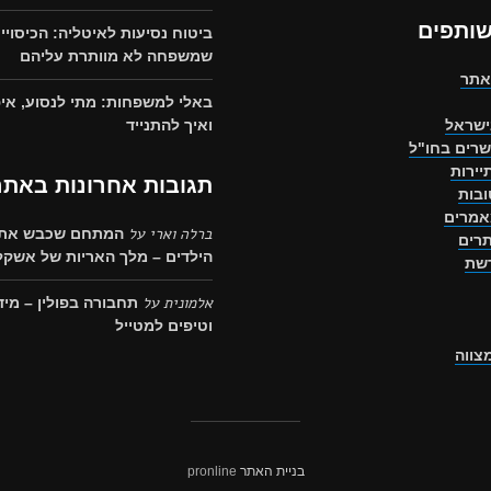
שותפים
ביטוח נסיעות לאיטליה: הכיסויי
שמשפחה לא מוותרת עליהם
אתר
באלי למשפחות: מתי לנסוע, איפ
ישראל
ואיך להתנייד
שרים בחו"ל
יירות
תגובות אחרונות באתר
בות
אמרים
ברלה וארי
על
המתחם שכבש את 
רים
הילדים – מלך האריות של אשקלו
רשת
אלמונית
על
תחבורה בפולין – מיד
וטיפים למטייל
מצווה
בניית האתר
pronline