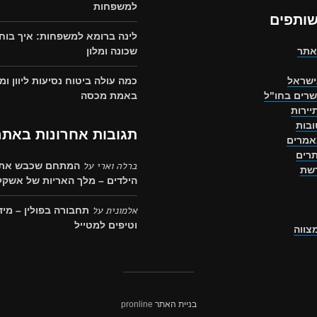
למשפחות
שותפים
לינה ברומא למשפחות: איך בוח
אתר
שכונה ומלון
ישראל
כמה עולה ביטוח נסיעות ליוון ומ
שרים בחו"ל
באמת מכסה
יירות
בות
תגובות אחרונות באתר
אמרים
רים
ברלה וארי
על
המתחם שכבש את 
רשת
הילדים – מלך האריות של אשקלו
אלמונית
על
תחבורה בפולין – מיד
וטיפים למטייל
מצווה
בניית האתר
pronline