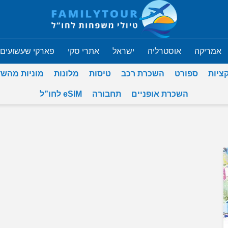
אמריקה
אוסטרליה
ישראל
אתרי סקי
פארקי שעשועים
ציות
ספורט
השכרת רכב
טיסות
מלונות
מוניות מהש
השכרת אופניים
תחבורה
eSIM לחו”ל