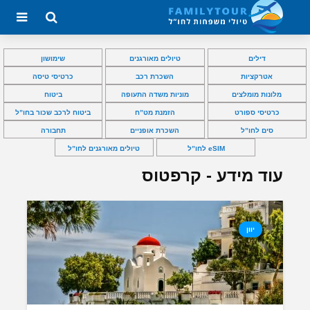
דילים
טיולים מאורגנים
שימושון
אטרקציות
השכרת רכב
כרטיסי טיסה
מלונות מומלצים
מוניות משדה התעופה
ביטוח
כרטיסי ספורט
הזמנת מט”ח
ביטוח לרכב שכור בחו”ל
סים לחו”ל
השכרת אופניים
תחבורה
eSIM לחו”ל
טיולים מאורגנים לחו”ל
עוד מידע - קרפטוס
יוון