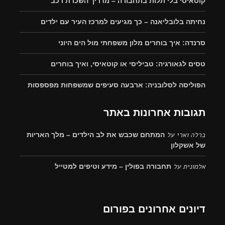
קוטאיסי בלי תלות בתחבורה – מדריך השכרת רכב
נחיתה בלובליאנה – כך מגיעים למרכז העיר עם ילדים
סרנדה: איך בוחרים מלון משפחתי מול הים היוני
טסים לגאורגיה: טביליסי או קוטאיסי, ואיך בוחרים
הפוליסה לסלובניה: ארבעה סעיפים שמשפחות מפספסות
תגובות אחרונות באתר
ברלה וארי
על
המתחם שכבש את לב הילדים – מלך האריות
של אשקלון
אלמונית
על
תחבורה בפולין – מידע וטיפים למטייל
דיונים אחרונים בפורום