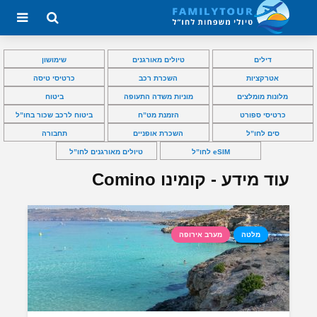
דילים
טיולים מאורגנים
שימושון
אטרקציות
השכרת רכב
כרטיסי טיסה
מלונות מומלצים
מוניות משדה התעופה
ביטוח
כרטיסי ספורט
הזמנת מט”ח
ביטוח לרכב שכור בחו”ל
סים לחו”ל
השכרת אופניים
תחבורה
eSIM לחו”ל
טיולים מאורגנים לחו”ל
עוד מידע - קומינו Comino
מלטה
מערב אירופה