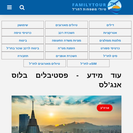
דילים
טיולים מאורגנים
שימושון
אטרקציות
השכרת רכב
כרטיסי טיסה
מלונות מומלצים
מוניות משדה התעופה
ביטוח
כרטיסי ספורט
הזמנת מט”ח
ביטוח לרכב שכור בחו”ל
סים לחו”ל
השכרת אופניים
תחבורה
eSIM לחו”ל
טיולים מאורגנים לחו”ל
עוד מידע - פסטיבלים בלוס
אנג’לס
ארה"ב