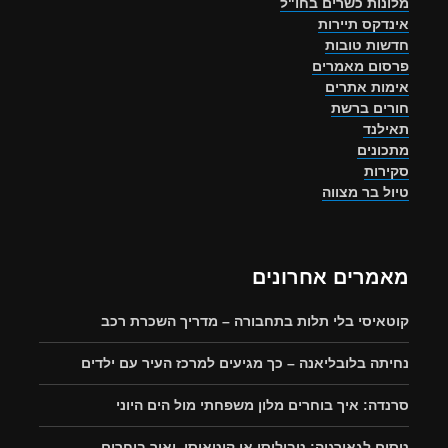
מלונות כשרים בחו"ל
אינדקס תיירות
חדשות טובות
פרסום מאמרים
אימות אתרים
חורים ברשת
תאילנד
מתכונים
סקירות
טיול בר מצווה
מאמרים אחרונים
קוטאיסי בלי תלות בתחבורה – מדריך השכרת רכב
נחיתה בלובליאנה – כך מגיעים למרכז העיר עם ילדים
סרנדה: איך בוחרים מלון משפחתי מול הים היוני
טסים לגאורגיה: טביליסי או קוטאיסי, ואיך בוחרים