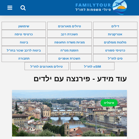
דילים
טיולים מאורגנים
שימושון
אטרקציות
השכרת רכב
כרטיסי טיסה
מלונות מומלצים
מוניות משדה התעופה
ביטוח
כרטיסי ספורט
הזמנת מט”ח
ביטוח לרכב שכור בחו”ל
סים לחו”ל
השכרת אופניים
תחבורה
eSIM לחו”ל
טיולים מאורגנים לחו”ל
עוד מידע - פירנצה עם ילדים
איטליה