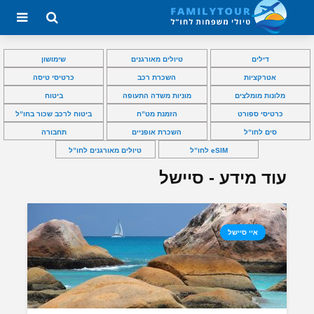
דילים
טיולים מאורגנים
שימושון
אטרקציות
השכרת רכב
כרטיסי טיסה
מלונות מומלצים
מוניות משדה התעופה
ביטוח
כרטיסי ספורט
הזמנת מט”ח
ביטוח לרכב שכור בחו”ל
סים לחו”ל
השכרת אופניים
תחבורה
eSIM לחו”ל
טיולים מאורגנים לחו”ל
עוד מידע - סיישל
איי סיישל