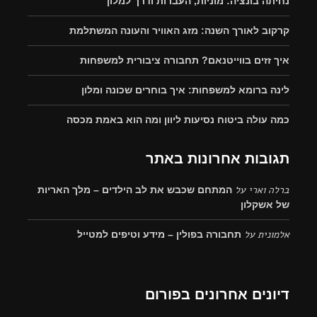
נחיתה בונציה: מוניות, העברות ודרך למלון
קרקוב לאורך השנה: מזג האוויר והעונה המשתלמת
איך זזים בווייטנאם? תחבורה ציבורית למשפחות
לינה ברומא למשפחות: איך בוחרים שכונה ומלון
כמה עולה ביטוח נסיעות ליוון ומה הוא באמת מכסה
תגובות אחרונות באתר
ברלה וארי
על
המתחם שכבש את לב הילדים – מלך האריות
של אשקלון
אלמונית
על
תחבורה בפולין – מידע וטיפים למטייל
דיונים אחרונים בפורום